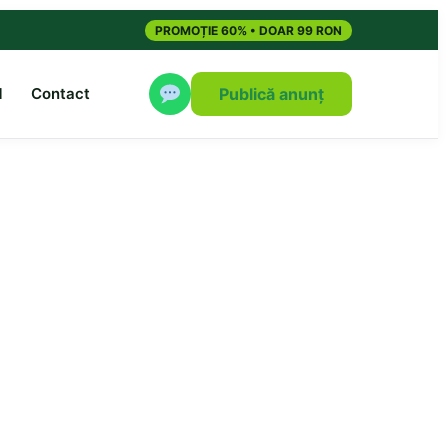
PROMOȚIE 60% • DOAR 99 RON
M
Contact
Publică anunț