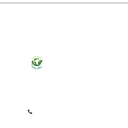
Ziarul online pentru publicarea anunțurilor
obligatorii de mediu cerute de ANMAP, APM și
instituțiile abilitate. Dovadă pe loc, acceptat în
toată România.
0759 858 820
✉
gazetamediu@gmail.com