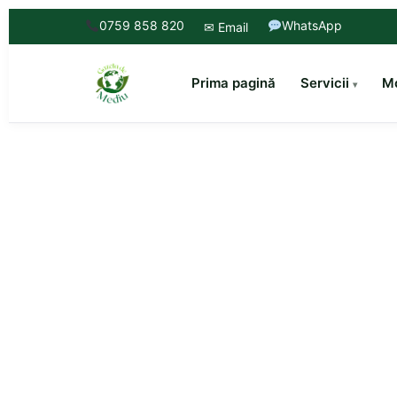
0759 858 820
WhatsApp
✉ Email
Prima pagină
Servicii
Mo