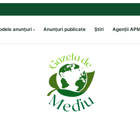
dele anunțuri
Anunțuri publicate
Știri
Agenții AP