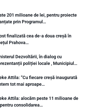
te 201 milioane de lei, pentru proiecte
nanțate prin Programul…
ost finalizată cea de-a doua creșă în
dețul Prahova…
isterul Dezvoltării, în dialog cu
rezentanții poliției locale , Municipiul…
ke Attila: ”Cu fiecare creșă inaugurată
ntem tot mai aproape…
eke Attila: alocăm peste 11 milioane de
i pentru consolidarea…