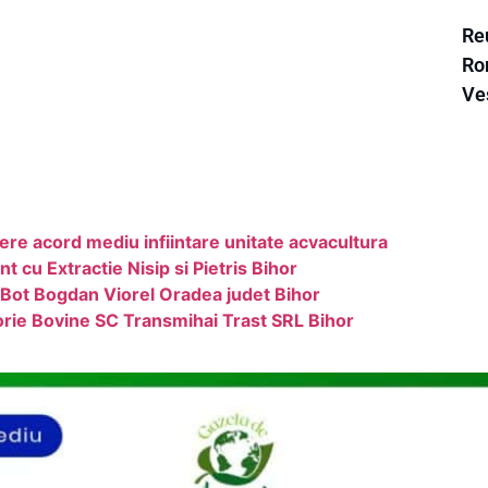
Re
Ro
Ve
ere acord mediu infiintare unitate acvacultura
 cu Extractie Nisip si Pietris Bihor
 Bot Bogdan Viorel Oradea judet Bihor
orie Bovine SC Transmihai Trast SRL Bihor