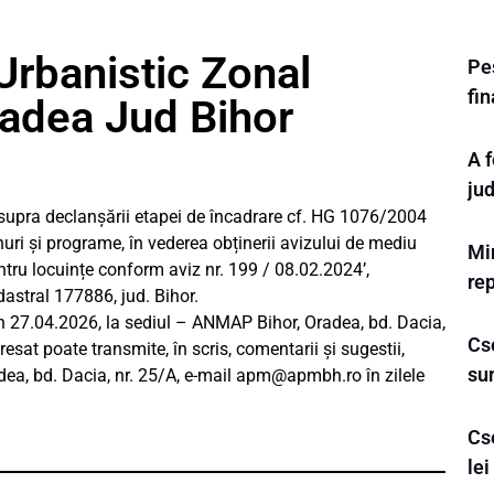
Urbanistic Zonal
Pes
fi
radea Jud Bihor
A f
ju
upra declanșării etapei de încadrare cf. HG 1076/2004
uri și programe, în vederea obținerii avizului de mediu
Min
ntru locuințe conform aviz nr. 199 / 08.02.2024’,
rep
dastral 177886, jud. Bihor.
in 27.04.2026, la sediul – ANMAP Bihor, Oradea, bd. Dacia,
Cse
resat poate transmite, în scris, comentarii și sugestii,
su
dea, bd. Dacia, nr. 25/A, e-mail
apm@apmbh.ro
în zilele
Cs
le