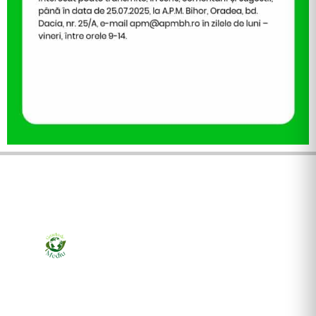
Ziarul online pentru publicarea anunțurilor obligatorii
de mediu cerute de ANMAP, APM și instituțiile