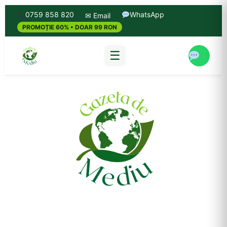
0759 858 820
WhatsApp
✉ Email
PROMOȚIE 60% • DOAR 99 RON
☰