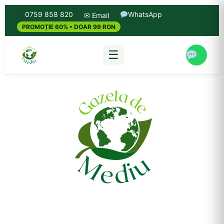
0759 858 820
WhatsApp
✉ Email
PROMOȚIE 60% • DOAR 99 RON
☰