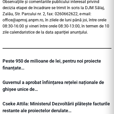
Observaţiile şi comentariile publicului interesat privind
decizia etapei de încadrare se trimit în scris la DJM Sălaj,
Zalău, Str. Parcului nr. 2, fax: 0260662622, e-mail:
office@apmsj.anpm.ro
, în zilele de luni până joi, între orele
08:30-16:00 şi vineri între orele 08:30-13:00, în termen de 10
zile calendaristice de la data apariţiei anunţului.
Peste 950 de milioane de lei, pentru noi proiecte
finanțate…
Guvernul a aprobat înființarea rețelei naționale de
ghișee unice de…
Cseke Attila: Ministerul Dezvoltării plătește facturile
restante ale proiectelor derulate…