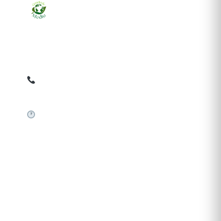
Ziarul online pentru publicarea anunțurilor obligatorii
de mediu cerute de ANMAP, APM și instituțiile
abilitate. Dovadă pe loc, acceptat în toată România.
0759 858 820
✉
gazetamediu@gmail.com
Sistem automat 24/7
SERVICII PUBLICARE
Publică anunț APM
Autorizație construire
Comunicat de presă PNRR
Pași publicare anunț