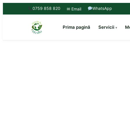
0759 858 820
WhatsApp
✉ Email
Prima pagină
Servicii
Mo