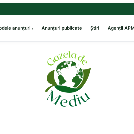
dele anunțuri
Anunțuri publicate
Știri
Agenții AP