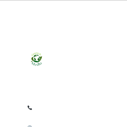
Ziarul online pentru publicarea anunțurilor
obligatorii de mediu cerute de ANMAP, APM și
instituțiile abilitate. Dovadă pe loc, acceptat în
toată România.
0759 858 820
✉
gazetamediu@gmail.com