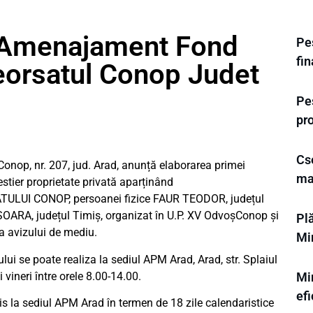
n Amenajament Fond
Pes
fi
orsatul Conop Judet
Pe
pr
Cse
onop, nr. 207, jud. Arad, anunță elaborarea primei
ma
stier proprietate privată aparținând
 CONOP, persoanei fizice FAUR TEODOR, județul
RA, județul Timiș, organizat în U.P. XV OdvoșConop și
Plă
a avizului de mediu.
Mi
ui se poate realiza la sediul APM Arad, Arad, str. Splaiul
i vineri între orele 8.00-14.00.
Min
efi
ris la sediul APM Arad în termen de 18 zile calendaristice