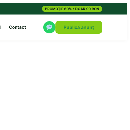
PROMOȚIE 60% • DOAR 99 RON
M
Contact
Publică anunț