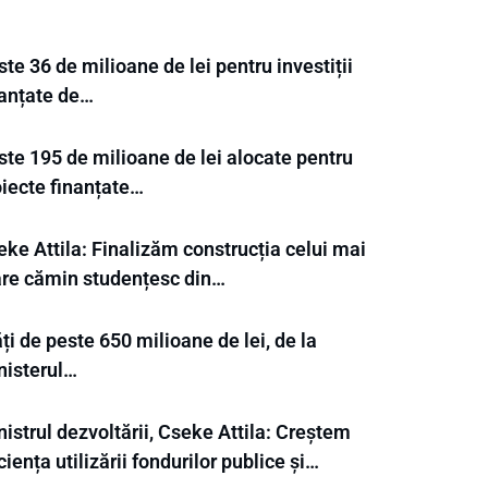
te 36 de milioane de lei pentru investiții
nanțate de…
ste 195 de milioane de lei alocate pentru
oiecte finanțate…
ke Attila: Finalizăm construcția celui mai
re cămin studențesc din…
ți de peste 650 milioane de lei, de la
nisterul…
istrul dezvoltării, Cseke Attila: Creștem
ciența utilizării fondurilor publice și…