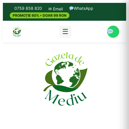
0759 858 820
WhatsApp
✉ Email
PROMOȚIE 60% • DOAR 99 RON
☰