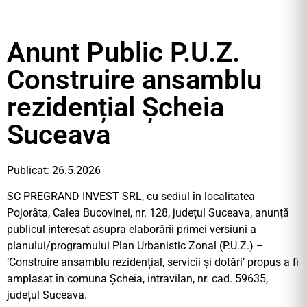
Anunt Public P.U.Z.
Construire ansamblu
rezidențial Șcheia
Suceava
Publicat: 26.5.2026
SC PREGRAND INVEST SRL, cu sediul în localitatea
Pojorâta, Calea Bucovinei, nr. 128, județul Suceava, anunță
publicul interesat asupra elaborării primei versiuni a
planului/programului Plan Urbanistic Zonal (P.U.Z.) –
‘Construire ansamblu rezidențial, servicii și dotări’ propus a fi
amplasat în comuna Șcheia, intravilan, nr. cad. 59635,
județul Suceava.