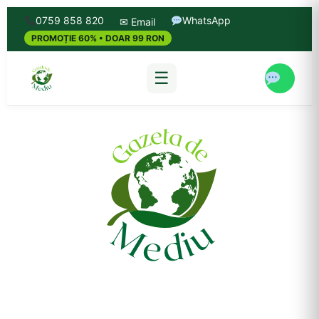
0759 858 820
WhatsApp
✉ Email
PROMOȚIE 60% • DOAR 99 RON
☰