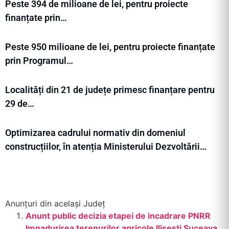
Peste 394 de milioane de lei, pentru proiecte
finanțate prin…
Peste 950 milioane de lei, pentru proiecte finanțate
prin Programul…
Localități din 21 de județe primesc finanțare pentru
29 de…
Optimizarea cadrului normativ din domeniul
construcțiilor, în atenția Ministerului Dezvoltării…
Anunțuri din același Județ
Anunt public decizia etapei de incadrare PNRR
Impadurirea terenurilor agricole Ilișești Suceava