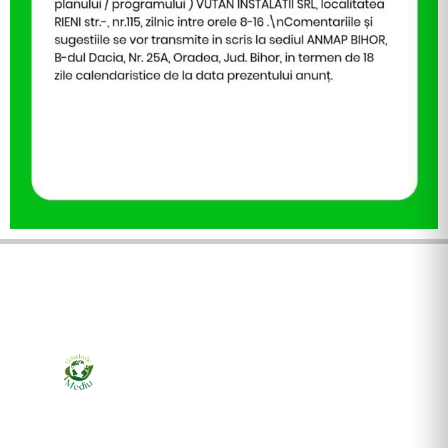
Ziarul online pentru publicarea anunțurilor obligatorii