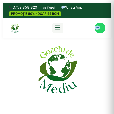
0759 858 820
WhatsApp
✉ Email
PROMOȚIE 60% • DOAR 99 RON
☰