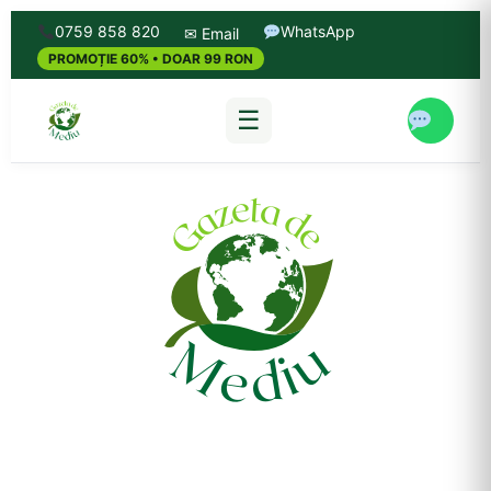
0759 858 820
WhatsApp
✉ Email
PROMOȚIE 60% • DOAR 99 RON
☰