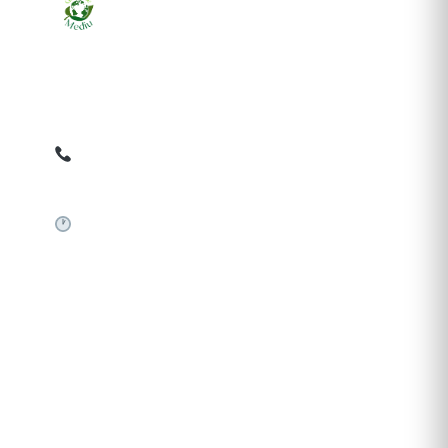
Ziarul online pentru publicarea anunțurilor obligatorii
de mediu cerute de ANMAP, APM și instituțiile
abilitate. Dovadă pe loc, acceptat în toată România.
0759 858 820
✉
gazetamediu@gmail.com
Sistem automat 24/7
SERVICII PUBLICARE
Publică anunț APM
Autorizație construire
Comunicat de presă PNRR
Pași publicare anunț