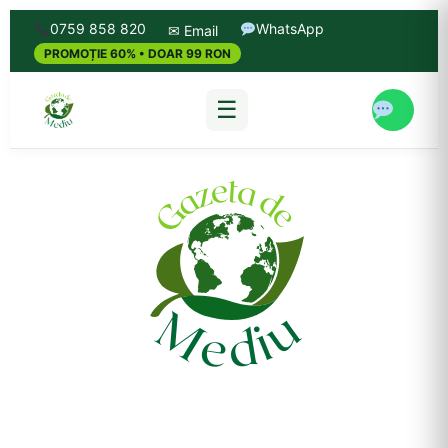
0759 858 820
WhatsApp
✉ Email
PROMOȚIE 60% • DOAR 99 RON
☰