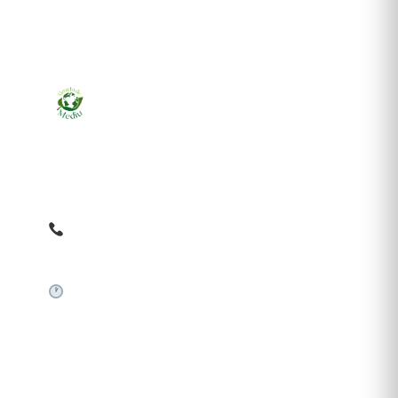
Ziarul online pentru publicarea anunțurilor obligatorii
de mediu cerute de ANMAP, APM și instituțiile
abilitate. Dovadă pe loc, acceptat în toată România.
0759 858 820
✉
gazetamediu@gmail.com
Sistem automat 24/7
SERVICII PUBLICARE
Publică anunț APM