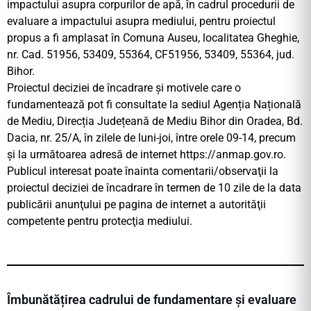
impactului asupra corpurilor de apă, în cadrul procedurii de
evaluare a impactului asupra mediului, pentru proiectul
propus a fi amplasat în Comuna Auseu, localitatea Gheghie,
nr. Cad. 51956, 53409, 55364, CF51956, 53409, 55364, jud.
Bihor.
Proiectul deciziei de încadrare şi motivele care o
fundamentează pot fi consultate la sediul Agenția Națională
de Mediu, Direcția Județeană de Mediu Bihor din Oradea, Bd.
Dacia, nr. 25/A, în zilele de luni-joi, între orele 09-14, precum
şi la următoarea adresă de internet https://anmap.gov.ro.
Publicul interesat poate înainta comentarii/observaţii la
proiectul deciziei de încadrare în termen de 10 zile de la data
publicării anunţului pe pagina de internet a autorităţii
competente pentru protecţia mediului.
Îmbunătățirea cadrului de fundamentare și evaluare