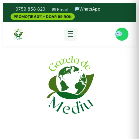
0759 858 820
WhatsApp
✉ Email
PROMOȚIE 60% • DOAR 99 RON
☰