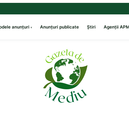
dele anunțuri
Anunțuri publicate
Știri
Agenții AP