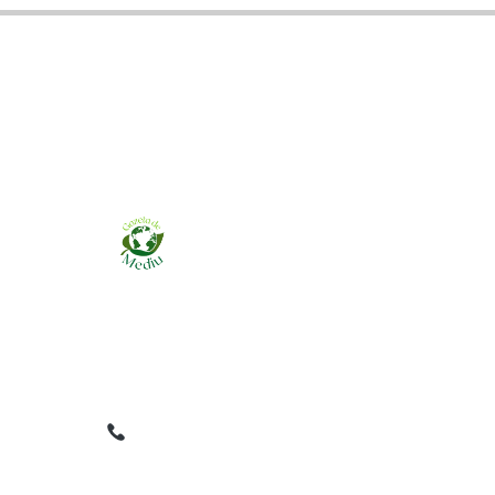
Ziarul online pentru publicarea anunțurilor
obligatorii de mediu cerute de ANMAP, APM și
instituțiile abilitate. Dovadă pe loc, acceptat în
toată România.
0759 858 820
✉
gazetamediu@gmail.com