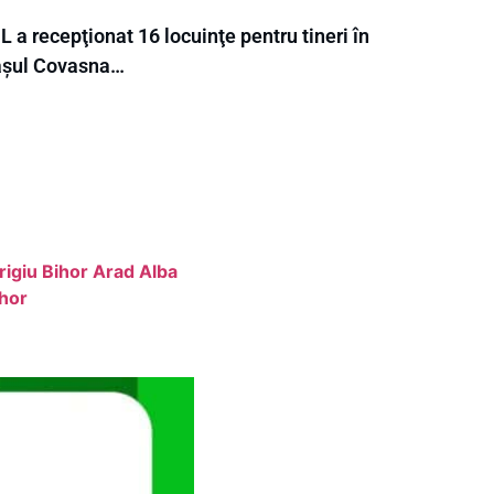
 a recepţionat 16 locuinţe pentru tineri în
așul Covasna…
rigiu Bihor Arad Alba
ihor