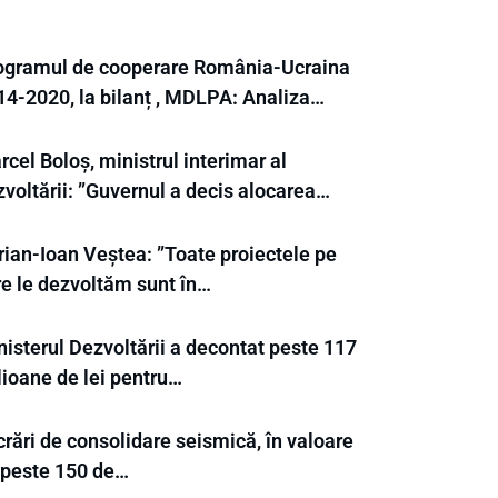
ogramul de cooperare România-Ucraina
14-2020, la bilanț , MDLPA: Analiza…
cel Boloș, ministrul interimar al
zvoltării: ”Guvernul a decis alocarea…
rian-Ioan Veștea: ”Toate proiectele pe
re le dezvoltăm sunt în…
nisterul Dezvoltării a decontat peste 117
lioane de lei pentru…
rări de consolidare seismică, în valoare
 peste 150 de…