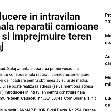
ucere in intravilan
Pr
20
hala reparatii camioane
si imprejmuire teren
Mar
de
j
Ad
ca
jud. Salaj anunță elaborarea primei versiuni a
pentru construire hala reparatii camioane, amenajare
Mi
ei de încadrare pentru obținerea avizului de mediu.
mi
lui se poate realiza la adresa (se va mentiona adresa
i ) Introducere in intravilan pentru construire hala
Luc
muire teren, Cauaceu, nr CAD 53741, Com Biharia, zilnic
de
cris la sediul ANMAP BIHOR, B-dul Dacia, Nr. 25A, Oradea,