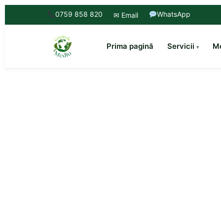
0759 858 820
WhatsApp
✉ Email
Prima pagină
Servicii
Mo