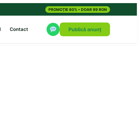
PROMOȚIE 60% • DOAR 99 RON
M
Contact
Publică anunț