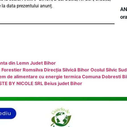
e la data prezentului anunț.
ANL
or
nta din Lemn Judet Bihor
orestier Romsilva Direcția Silvică Bihor Ocolul Silvic Sud
tem de alimentare cu energie termica Comuna Dobresti B
ASTE BY NICOLE SRL Beius judet Bihor