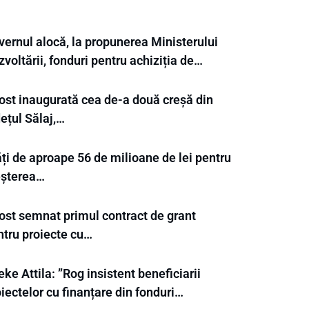
vernul alocă, la propunerea Ministerului
voltării, fonduri pentru achiziția de…
fost inaugurată cea de-a două creșă din
ețul Sălaj,…
ți de aproape 56 de milioane de lei pentru
eșterea…
fost semnat primul contract de grant
ntru proiecte cu…
ke Attila: ”Rog insistent beneficiarii
iectelor cu finanțare din fonduri…