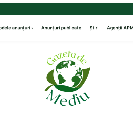
dele anunțuri
Anunțuri publicate
Știri
Agenții AP