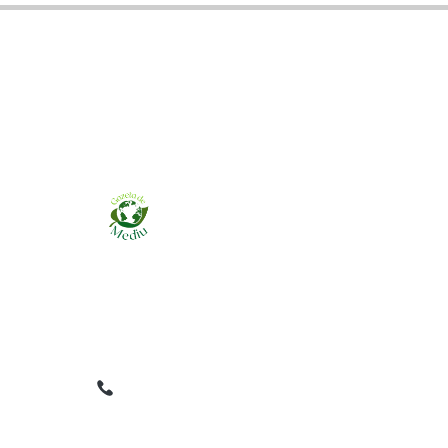
Ziarul online pentru publicarea anunțurilor
obligatorii de mediu cerute de ANMAP, APM și
instituțiile abilitate. Dovadă pe loc, acceptat în
toată România.
0759 858 820
✉
gazetamediu@gmail.com