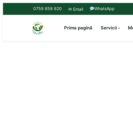
0759 858 820
WhatsApp
✉ Email
Prima pagină
Servicii
Mo