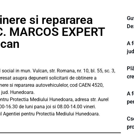
inere si repararea
Gu
Dez
S.C. MARCOS EXPERT
lcan
A 
jud
Plă
ial in mun. Vulcan, str. Romana, nr. 10, bl. 55, sc. 3,
cr
eresat asupra depunerii solicitarii de obtinere a
tinere si repararea autovehiculelor, cod CAEN 4520,
, jud. Hunedoara.
A 
pentru Protectia Mediului Hunedoara, adresa str. Aurel
pe
00-16.30 de luni pana joi si 08.00-14.00 vineri.
ul Agentiei pentru Protectia Mediului Hunedoara.
Cse
pro