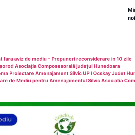
Min
no
t fara aviz de mediu – Propuneri reconsiderare in 10 zile
oșorod Asociația Composesorală județul Hunedoara
Tema Proiectare Amenajament Silvic UP I Ocskay Judet H
luare de Mediu pentru Amenajamentul Silvic Asociatia Co