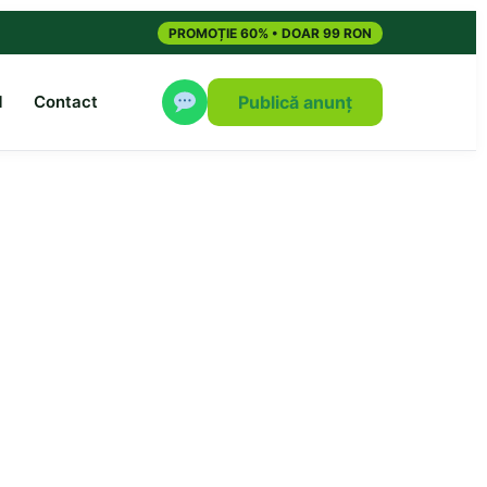
PROMOȚIE 60% • DOAR 99 RON
M
Contact
Publică anunț