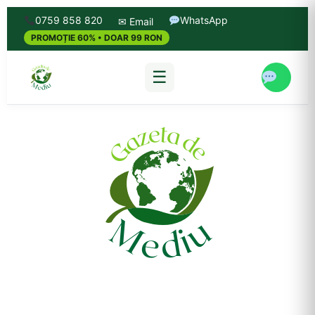
0759 858 820
WhatsApp
✉ Email
PROMOȚIE 60% • DOAR 99 RON
☰