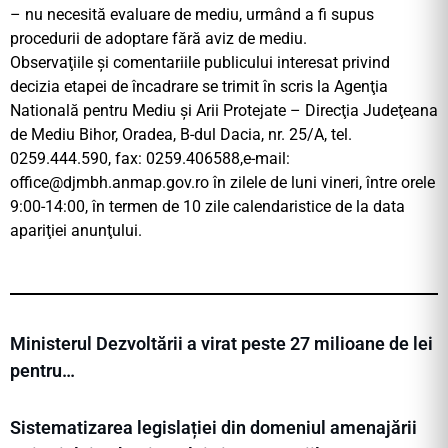
– nu necesită evaluare de mediu, urmând a fi supus
procedurii de adoptare fără aviz de mediu.
Observaţiile şi comentariile publicului interesat privind
decizia etapei de încadrare se trimit în scris la Agenţia
Natională pentru Mediu şi Arii Protejate – Direcţia Judeţeana
de Mediu Bihor, Oradea, B-dul Dacia, nr. 25/A, tel.
0259.444.590, fax: 0259.406588,e-mail:
office@djmbh.anmap.gov.ro
în zilele de luni­ vineri, între orele
9:00-14:00, în termen de 10 zile calendaristice de la data
apariţiei anunţului.
Ministerul Dezvoltării a virat peste 27 milioane de lei
pentru…
Sistematizarea legislației din domeniul amenajării