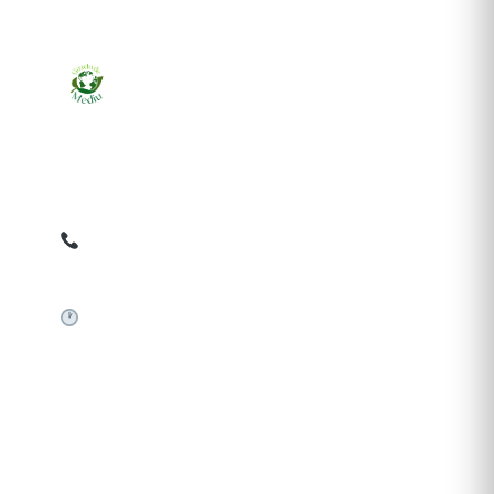
Ziarul online pentru publicarea anunțurilor obligatorii
de mediu cerute de ANMAP, APM și instituțiile
abilitate. Dovadă pe loc, acceptat în toată România.
0759 858 820
✉
gazetamediu@gmail.com
Sistem automat 24/7
SERVICII PUBLICARE
Publică anunț APM
Autorizație construire