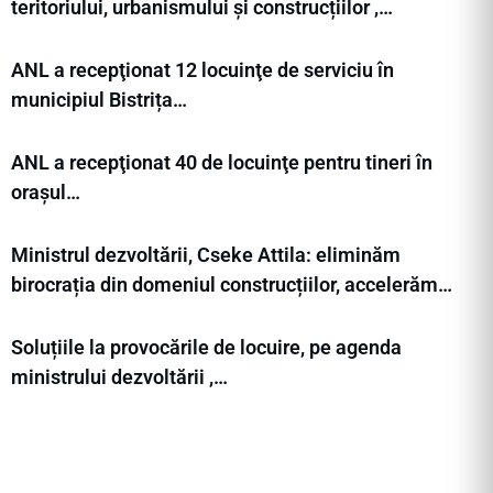
teritoriului, urbanismului și construcțiilor ,…
ANL a recepţionat 12 locuinţe de serviciu în
municipiul Bistrița…
ANL a recepţionat 40 de locuinţe pentru tineri în
orașul…
Ministrul dezvoltării, Cseke Attila: eliminăm
birocrația din domeniul construcțiilor, accelerăm…
Soluțiile la provocările de locuire, pe agenda
ministrului dezvoltării ,…