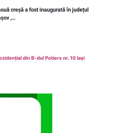
ouă creșă a fost inaugurată în județul
așov ,…
dențial din B-dul Potiers nr. 10 Iași