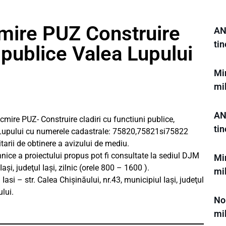
cmire PUZ Construire
AN
tin
i publice Valea Lupului
Min
mi
AN
cmire PUZ- Construire cladiri cu functiuni publice,
tin
Lupului cu numerele cadastrale: 75820,75821si75822
tarii de obtinere a avizului de mediu.
hnice a proiectului propus pot fi consultate la sediul DJM
Min
Iaşi, judeţul Iaşi, zilnic (orele 800 – 1600 ).
mi
asi – str. Calea Chişinăului, nr.43, municipiul Iaşi, judeţul
ului.
Noi
mi