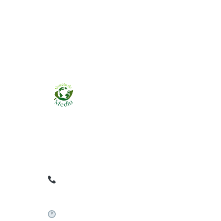
Ziarul online pentru publicarea anunțurilor
obligatorii de mediu cerute de ANMAP, APM și
instituțiile abilitate. Dovadă pe loc, acceptat în
toată România.
0759 858 820
✉
gazetamediu@gmail.com
Sistem automat 24/7