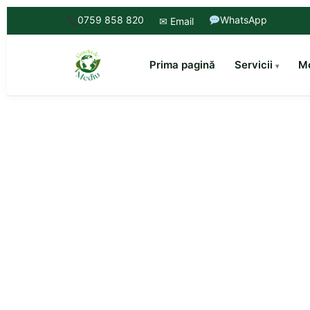
0759 858 820
WhatsApp
✉ Email
Prima pagină
Servicii
Mo