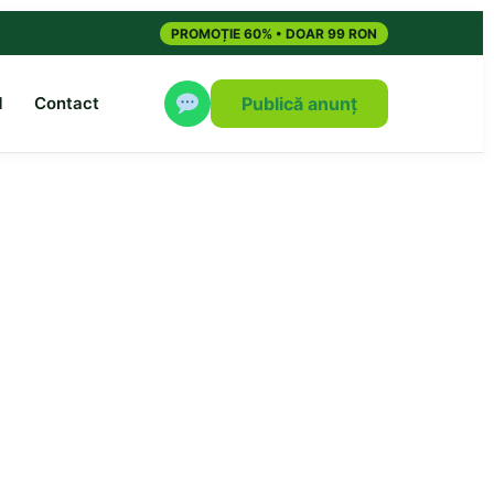
PROMOȚIE 60% • DOAR 99 RON
M
Contact
Publică anunț