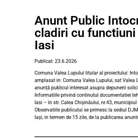
Anunt Public Into
cladiri cu functiun
Iasi
Publicat: 23.6.2026
Comuna Valea Lupului titular al proiectului: Into
amplasat in: Comuna Valea Lupului, sat Valea 
anunță publicul interesat asupra depunerii solici
Informatiile privind continutul documentatiei te
Iasi – în str. Calea Chişinăului, nr.43, municipiul 
Observatiile publicului se primesc la sediul DJM I
Iaşi, in termen de 15 zile, de la publicarea anunt