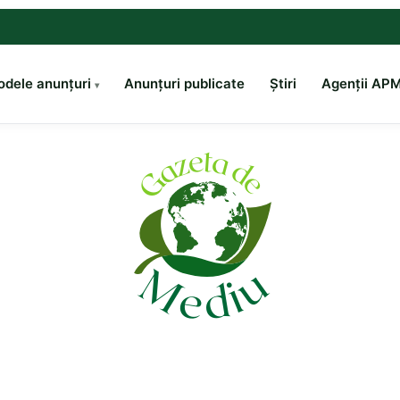
dele anunțuri
Anunțuri publicate
Știri
Agenții AP