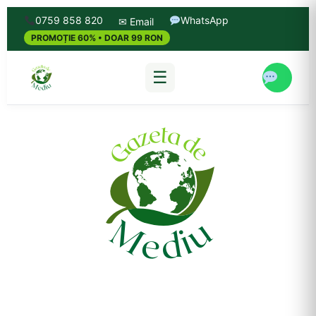
0759 858 820
WhatsApp
✉ Email
PROMOȚIE 60% • DOAR 99 RON
☰