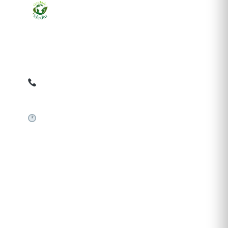
Ziarul online pentru publicarea anunțurilor obligatorii
de mediu cerute de ANMAP, APM și instituțiile
abilitate. Dovadă pe loc, acceptat în toată România.
0759 858 820
✉
gazetamediu@gmail.com
Sistem automat 24/7
SERVICII PUBLICARE
Publică anunț APM
Autorizație construire
Comunicat de presă PNRR
Pași publicare anunț