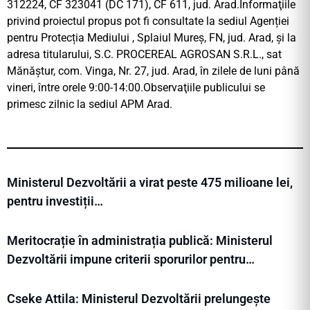
312224, CF 323041 (DC 171), CF 611, jud. Arad.Informaţiile
privind proiectul propus pot fi consultate la sediul Agenției
pentru Protecția Mediului , Splaiul Mureș, FN, jud. Arad, şi la
adresa titularului, S.C. PROCEREAL AGROSAN S.R.L., sat
Mănăştur, com. Vinga, Nr. 27, jud. Arad, în zilele de luni până
vineri, între orele 9:00-14:00.Observaţiile publicului se
primesc zilnic la sediul APM Arad.
Ministerul Dezvoltării a virat peste 475 milioane lei,
pentru investiții…
Meritocrație în administrația publică: Ministerul
Dezvoltării impune criterii sporurilor pentru…
Cseke Attila: Ministerul Dezvoltării prelungește