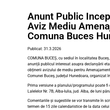
Anunt Public Incep
Aviz Mediu Amenaj
Comuna Buces Hu
Publicat: 31.3.2026
COMUNA BUCEȘ, cu sediul în localitatea Buceș, n
anunță publicul interesat asupra declanșării et
obținerii avizului de mediu pentru Amenajamentu
Comunei Buceș, județul Hunedoara, organizat în
Prima versiune a planului/programului poate fi c
Lalelelor Nr. 7B, Alba-Iulia, jud. Alba, de luni până
Comentariile și sugestiile se vor transmite în sc
termen de 15 zile calendaristice de la data celui