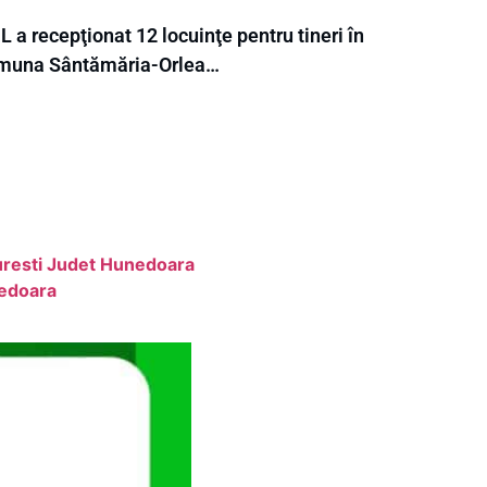
 a recepţionat 12 locuinţe pentru tineri în
muna Sântămăria-Orlea…
uresti Judet Hunedoara
nedoara