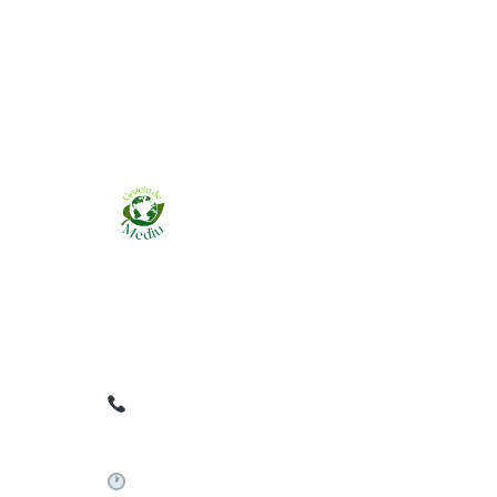
Ziarul online pentru publicarea anunțurilor
obligatorii de mediu cerute de ANMAP, APM și
instituțiile abilitate. Dovadă pe loc, acceptat în
toată România.
0759 858 820
✉
gazetamediu@gmail.com
Sistem automat 24/7