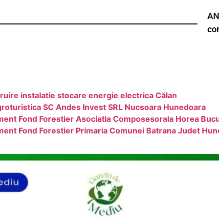
ANL
co
uire instalatie stocare energie electrica Călan
groturistica SC Andes Invest SRL Nucsoara Hunedoara
ment Fond Forestier Asociatia Composesorala Horea Buc
ment Fond Forestier Primaria Comunei Batrana Judet Hu