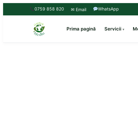
0759 858 820
WhatsApp
✉ Email
Prima pagină
Servicii
Mo