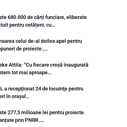
te 680.000 de cărți funciare, eliberate
tuit pentru cetățeni, cu…
nsarea celui de-al doilea apel pentru
puneri de proiecte ,…
ke Attila: ”Cu fiecare creșă inaugurată
ntem tot mai aproape…
L a recepţionat 24 de locuinţe pentru
eri în orașul…
te 277,5 milioane lei pentru proiecte
nanțate prin PNRR ,…