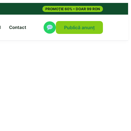
PROMOȚIE 60% • DOAR 99 RON
M
Contact
Publică anunț