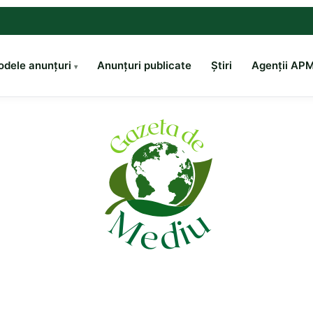
dele anunțuri
Anunțuri publicate
Știri
Agenții AP