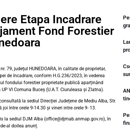
ere Etapa Incadrare
Pes
gra
ament Fond Forestier
nedoara
La
pro
Cse
r. 79, județul HUNEDOARA, în calitate de proprietar,
su
apei de încadrare, conform H.G.236/2023, în vederea
l fondului forestier proprietate publică aparținând
 UP VI Comuna Buceș (U.A.T. Ciuruleasa și Zlatna).
AN
tin
onsultată la sediul Direcției Județene de Mediu Alba, Str.
 joi între orele 9-14.30 și vineri intre orele 9- 13.
Pes
ris la sediul DJM Alba (
office@djmab.anmap.gov.ro
), în
fi
 de-al doilea anunț.