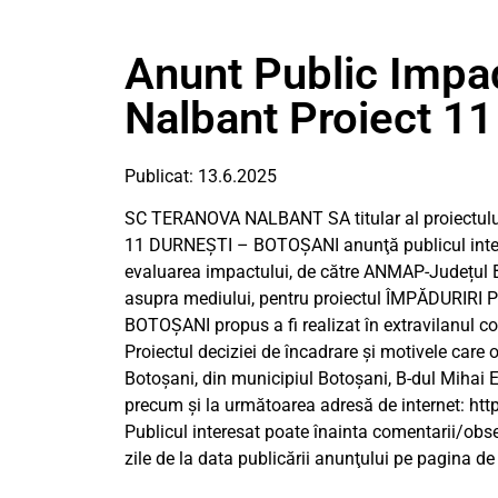
Anunt Public Impa
Nalbant Proiect 11
Publicat: 13.6.2025
SC TERANOVA NALBANT SA titular al proiect
11 DURNEȘTI – BOTOȘANI anunţă publicul interes
evaluarea impactului, de către ANMAP-Județul Bo
asupra mediului, pentru proiectul ÎMPĂDUR
BOTOȘANI propus a fi realizat în extravilan
Proiectul deciziei de încadrare şi motivele car
Botoşani, din municipiul Botoşani, B-dul Mihai Emi
precum şi la următoarea adresă de internet: ht
Publicul interesat poate înainta comentarii/obser
zile de la data publicării anunţului pe pagina 