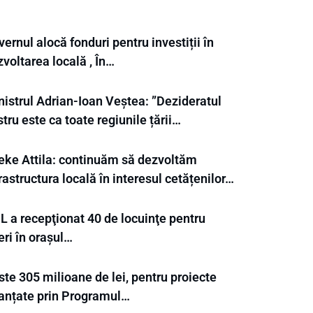
ernul alocă fonduri pentru investiții în
voltarea locală , În…
nistrul Adrian-Ioan Veștea: ”Dezideratul
tru este ca toate regiunile țării…
eke Attila: continuăm să dezvoltăm
rastructura locală în interesul cetățenilor…
L a recepţionat 40 de locuinţe pentru
eri în orașul…
te 305 milioane de lei, pentru proiecte
nanțate prin Programul…