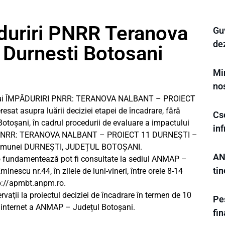
duriri PNRR Teranova
Guv
dez
 Durnesti Botosani
Mi
nos
ului ÎMPĂDURIRI PNRR: TERANOVA NALBANT – PROIECT
at asupra luării deciziei etapei de încadrare, fără
Cs
toșani, în cadrul procedurii de evaluare a impactului
inf
IRI PNRR: TERANOVA NALBANT – PROIECT 11 DURNEȘTI –
ul comunei DURNEȘTI, JUDEȚUL BOTOȘANI.
AN
e o fundamentează pot fi consultate la sediul ANMAP –
tin
nescu nr.44, în zilele de luni-vineri, între orele 8-14
tp://apmbt.anpm.ro.
vaţii la proiectul deciziei de încadrare în termen de 10
Pes
de internet a ANMAP – Județul Botoşani.
fi