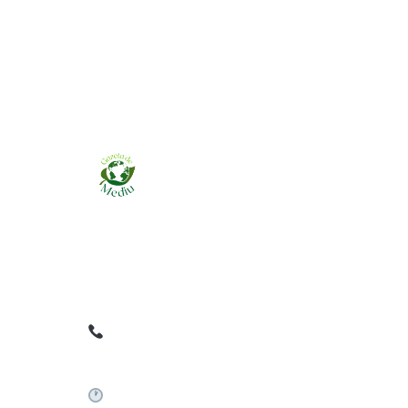
Ziarul online pentru publicarea anunțurilor
obligatorii de mediu cerute de ANMAP, APM și
instituțiile abilitate. Dovadă pe loc, acceptat în
toată România.
0759 858 820
✉
gazetamediu@gmail.com
Sistem automat 24/7