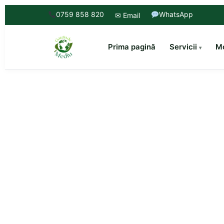
0759 858 820
WhatsApp
✉ Email
Prima pagină
Servicii
Mo