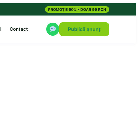
PROMOȚIE 60% • DOAR 99 RON
M
Contact
Publică anunț