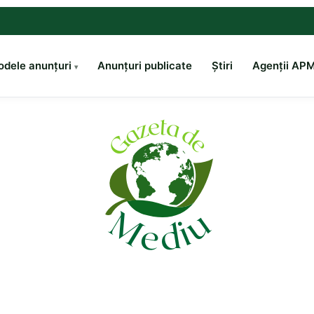
dele anunțuri
Anunțuri publicate
Știri
Agenții AP