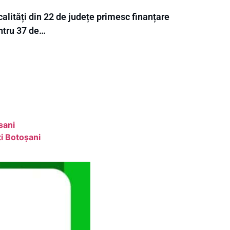
alități din 22 de județe primesc finanțare
ntru 37 de…
sani
i Botoșani