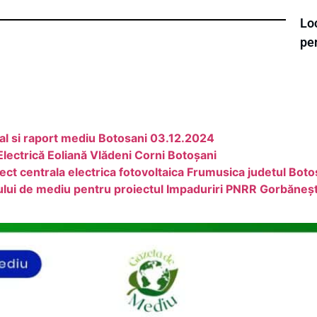
Loc
pe
al si raport mediu Botosani 03.12.2024
lectrică Eoliană Vlădeni Corni Botoşani
ect centrala electrica fotovoltaica Frumusica judetul Boto
dului de mediu pentru proiectul Impaduriri PNRR Gorbăneșt