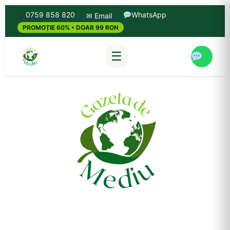
0759 858 820
WhatsApp
✉ Email
PROMOȚIE 60% • DOAR 99 RON
☰