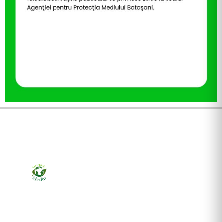
Ziarul online pentru publicarea anunțurilor obligatorii
de mediu cerute de ANMAP, APM și instituțiile