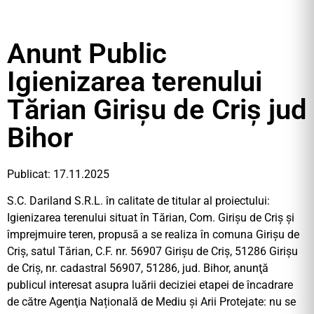
Anunt Public
Igienizarea terenului
Tărian Girișu de Criș jud
Bihor
Publicat: 17.11.2025
S.C. Dariland S.R.L. în calitate de titular al proiectului:
Igienizarea terenului situat în Tărian, Com. Girișu de Criș și
împrejmuire teren, propusă a se realiza în comuna Girișu de
Criș, satul Tărian, C.F. nr. 56907 Girișu de Criș, 51286 Girișu
de Criș, nr. cadastral 56907, 51286, jud. Bihor, anunţă
publicul interesat asupra luării deciziei etapei de încadrare
de către Agenţia Națională de Mediu și Arii Protejate: nu se