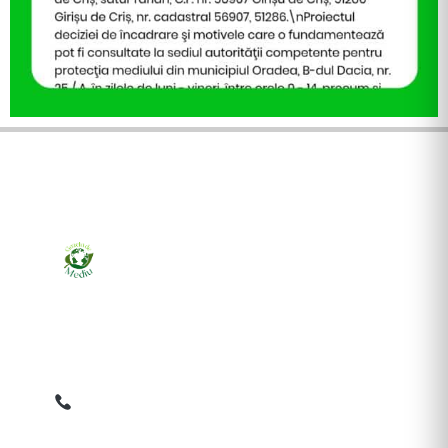
Ziarul online pentru publicarea anunțurilor obligatorii
de mediu cerute de ANMAP, APM și instituțiile
abilitate. Dovadă pe loc, acceptat în toată România.
0759 858 820
✉
gazetamediu@gmail.com