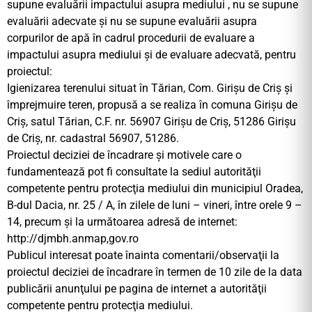
supune evaluării impactului asupra mediului , nu se supune
evaluării adecvate și nu se supune evaluării asupra
corpurilor de apă în cadrul procedurii de evaluare a
impactului asupra mediului şi de evaluare adecvată, pentru
proiectul:
Igienizarea terenului situat în Tărian, Com. Girișu de Criș și
împrejmuire teren, propusă a se realiza în comuna Girișu de
Criș, satul Tărian, C.F. nr. 56907 Girișu de Criș, 51286 Girișu
de Criș, nr. cadastral 56907, 51286.
Proiectul deciziei de încadrare şi motivele care o
fundamentează pot fi consultate la sediul autorităţii
competente pentru protecţia mediului din municipiul Oradea,
B-dul Dacia, nr. 25 / A, în zilele de luni – vineri, între orele 9 –
14, precum şi la următoarea adresă de internet:
http://djmbh.anmap,gov.ro
Publicul interesat poate înainta comentarii/observaţii la
proiectul deciziei de încadrare în termen de 10 zile de la data
publicării anunţului pe pagina de internet a autorităţii
competente pentru protecţia mediului.