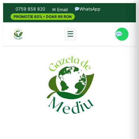
0759 858 820
WhatsApp
✉ Email
PROMOȚIE 60% • DOAR 99 RON
☰