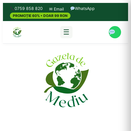
0759 858 820
WhatsApp
✉ Email
PROMOȚIE 60% • DOAR 99 RON
☰