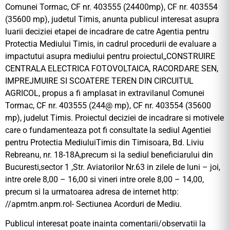
Comunei Tormac, CF nr. 403555 (24400mp), CF nr. 403554
(35600 mp), judetul Timis, anunta publicul interesat asupra
luarii deciziei etapei de incadrare de catre Agentia pentru
Protectia Mediului Timis, in cadrul procedurii de evaluare a
impactutui asupra mediului pentru proiectul,,CONSTRUIRE
CENTRALA ELECTRICA FOTOVOLTAICA, RACORDARE SEN,
IMPREJMUIRE SI SCOATERE TEREN DIN CIRCUITUL
AGRICOL, propus a fi amplasat in extravilanul Comunei
Tormac, CF nr. 403555 (244@ mp), CF nr. 403554 (35600
mp), judelut Timis. Proiectul deciziei de incadrare si motivele
care o fundamenteaza pot fi consultate la sediul Agentiei
pentru Protectia MediuluiTimis din Timisoara, Bd. Liviu
Rebreanu, nr. 18-18A,precum si la sediul beneficiarului din
Bucuresti,sector 1 ,Str. Aviatorilor Nr.63 in zilele de luni – joi,
intre orele 8,00 – 16,00 si vineri intre orele 8,00 – 14,00,
precum si la urmatoarea adresa de internet http:
//apmtm.anpm.rol- Sectiunea Acorduri de Mediu.
Publicul interesat poate inainta comentarii/observatii la