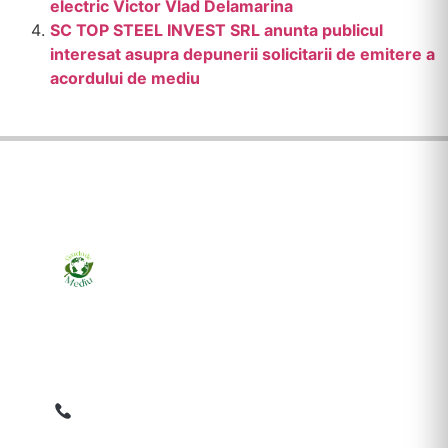
electric Victor Vlad Delamarina
SC TOP STEEL INVEST SRL anunta publicul
interesat asupra depunerii solicitarii de emitere a
acordului de mediu
Ziarul online pentru publicarea anunțurilor obligatorii
de mediu cerute de ANMAP, APM și instituțiile
abilitate. Dovadă pe loc, acceptat în toată România.
0759 858 820
✉
gazetamediu@gmail.com