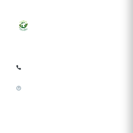
Ziarul online pentru publicarea anunțurilor obligatorii
de mediu cerute de ANMAP, APM și instituțiile
abilitate. Dovadă pe loc, acceptat în toată România.
0759 858 820
✉
gazetamediu@gmail.com
Sistem automat 24/7
SERVICII PUBLICARE
Publică anunț APM
Autorizație construire