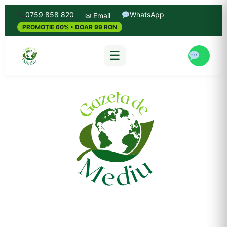
0759 858 820
WhatsApp
✉ Email
PROMOȚIE 60% • DOAR 99 RON
☰