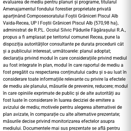
evaluarea de mediu pentru planuri și programe, titularul
Amenajamentul fondului forestier proprietate privată
aparținând Composesoratului Foștii Grăniceri Piscul Alb
Vaida-Recea, UP I Foștii Grăniceri Piscul Alb (570,98 ha),
administrat de R.P.L. Ocolul Silvic Pădurile Făgărașului R.A.,
propus a fi amplasat pe teritoriul comunei Recea, pune la
dispoziția autorităților consultante pe durata procedurii cât
și a publicului interesat, următoarele: planul adoptat;
declarația privind modul în care considerațiile privind mediul
au fost integrate în plan, modul în care raportul de mediu a
fost pregătit cu respectarea conținutului cadru și s-au luat în
considerare toate informațiile relevante cu privire la efectele
de mediu ale planului, măsurile de prevenire, reducere; modul
în care opiniile exprimate de public și de alte autorități au
fost luate în considerare în luarea deciziei de emitere a
avizului de mediu; motivele pentru alegerea alternativei de
plan avizate, în comparație cu alte alternative prezentate;
măsurile decise privind monitorizarea efectelor asupra
mediului. Documentele mai sus prezentate se află pentru