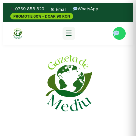
0759 858 820
WhatsApp
✉ Email
PROMOȚIE 60% • DOAR 99 RON
☰