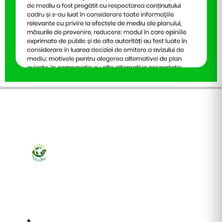
Ziarul online pentru publicarea anunțurilor obligatorii
de mediu cerute de ANMAP, APM și instituțiile
abilitate. Dovadă pe loc, acceptat în toată România.