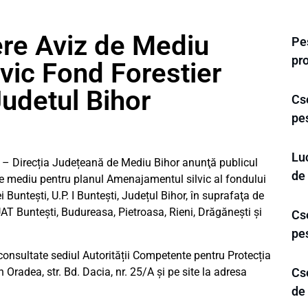
ere Aviz de Mediu
Pe
pr
vic Fond Forestier
udetul Bihor
Cse
pe
Luc
e – Direcția Județeană de Mediu Bihor anunţă publicul
de
 de mediu pentru planul Amenajamentul silvic al fondului
Buntești, U.P. I Buntești, Județul Bihor, în suprafaţa de
AT Buntești, Budureasa, Pietroasa, Rieni, Drăgănești și
Cse
pe
consultate sediul Autorității Competente pentru Protecția
Oradea, str. Bd. Dacia, nr. 25/A și pe site la adresa
Cse
de