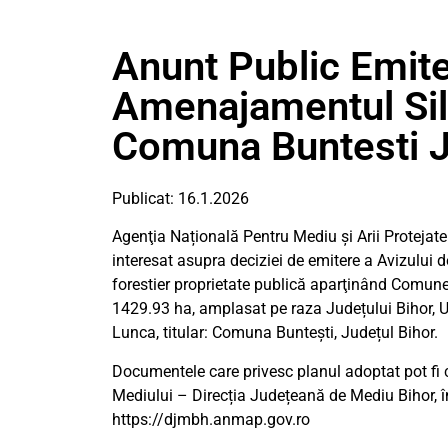
Anunt Public Emit
Amenajamentul Sil
Comuna Buntesti J
Publicat: 16.1.2026
Agenţia Națională Pentru Mediu și Arii Protejat
interesat asupra deciziei de emitere a Avizului
forestier proprietate publică aparţinând Comunei 
1429.93 ha, amplasat pe raza Județului Bihor, U
Lunca, titular: Comuna Buntești, Județul Bihor.
Documentele care privesc planul adoptat pot fi 
Mediului – Direcția Județeană de Mediu Bihor, în 
https://djmbh.anmap.gov.ro