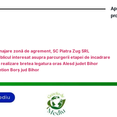
Ap
pro
najare zonă de agrement, SC Piatra Zug SRL
icul interesat asupra parcurgerii etapei de incadrare
i realizare bretea legatura oras Alesd judet Bihor
ntion Borș jud Bihor