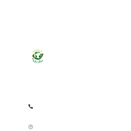
Ziarul online pentru publicarea anunțurilor
obligatorii de mediu cerute de ANMAP, APM și
instituțiile abilitate. Dovadă pe loc, acceptat în
toată România.
0759 858 820
✉
gazetamediu@gmail.com
Sistem automat 24/7