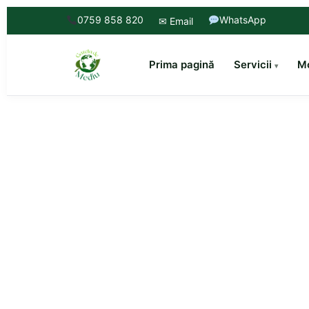
0759 858 820
WhatsApp
✉ Email
Prima pagină
Servicii
Mo