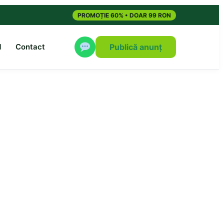
PROMOȚIE 60% • DOAR 99 RON
M
Contact
Publică anunț