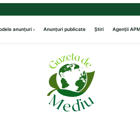
dele anunțuri
Anunțuri publicate
Știri
Agenții AP