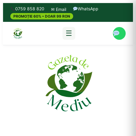
0759 858 820
WhatsApp
✉ Email
PROMOȚIE 60% • DOAR 99 RON
☰