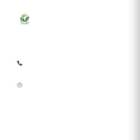
Ziarul online pentru publicarea anunțurilor obligatorii
de mediu cerute de ANMAP, APM și instituțiile
abilitate. Dovadă pe loc, acceptat în toată România.
0759 858 820
✉
gazetamediu@gmail.com
Sistem automat 24/7
SERVICII PUBLICARE
Publică anunț APM
Autorizație construire
Comunicat de presă PNRR