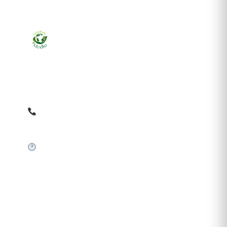
Ziarul online pentru publicarea anunțurilor obligatorii
de mediu cerute de ANMAP, APM și instituțiile
abilitate. Dovadă pe loc, acceptat în toată România.
0759 858 820
✉
gazetamediu@gmail.com
Sistem automat 24/7
SERVICII PUBLICARE
Publică anunț APM
Autorizație construire