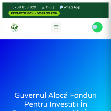
0759 858 820
WhatsApp
✉ Email
PROMOȚIE 60% • DOAR 99 RON
☰
Guvernul Alocă Fonduri
Pentru Investiții În