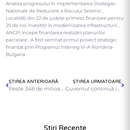
Analiza progresului în implementarea Strategiei
Naționale de Reducere a Riscului Seismic ,
Localități din 22 de județe primesc finanțare pentru
25 de noi investiții în modernizarea infrastructurii ,
ANCPI începe finanțarea realizării planurilor
parcelare , A fost semnat primul proiect strategic
finanțat prin Programul Interreg VI-A România-
Bulgaria
ȘTIREA ANTERIOARĂ
ȘTIREA URMATOARE
Peste 348 de milioane de lei, pentru noi proiecte finanțate…
Guvernul continuă investițiile în dezvoltarea comunităților locale , Guvernul alocă…
Știri Recente