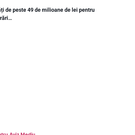
ți de peste 49 de milioane de lei pentru
rări…
ntru Aviz Mediu