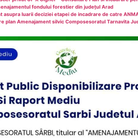
enajamentul fondului forestier din județul Arad
t asupra luarii deciziei etapei de incadrare de catre AN
are plan Amenajament silvic Composesoratul Tarnavita Ju