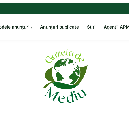
dele anunțuri
Anunțuri publicate
Știri
Agenții AP