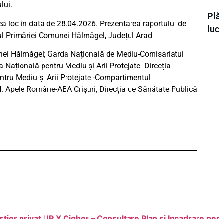
lui.
Plă
a loc în data de 28.04.2026. Prezentarea raportului de
luc
ul Primăriei Comunei Hălmăgel, Județul Arad.
munei Hălmăgel; Garda Națională de Mediu-Comisariatul
Națională pentru Mediu și Arii Protejate -Direcția
tru Mediu și Arii Protejate -Compartimentul
A.N. Apele Române-ABA Crișuri; Direcția de Sănătate Publică
ier privat UP X Cigher – Consultare Plan si Incadrare pe