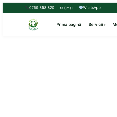
0759 858 820
WhatsApp
✉ Email
Prima pagină
Servicii
Mo