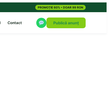
PROMOȚIE 60% • DOAR 99 RON
M
Contact
Publică anunț