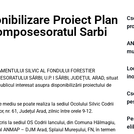
nibilizare Proiect Plan
Cse
pro
omposesoratul Sarbi
ANL
mun
Loc
AMENTULUI SILVIC AL FONDULUI FORESTIER
in
RATULUI SÂRBI, U.P. I SÂRBI, JUDEȚUL ARAD, situat
licul interesat asupra disponibilizării proiectului de
Cse
pe
e mediu se poate realiza la sediul Ocolului Silvic Codrii
 nr. 61, Județul Arad, zilnic între orele 9-12.
Pe
scris la sediul OS Codrii Iancului, din Comuna Hălmagiu,
eli
sediul ANMAP – DJM Arad, Splaiul Mureșului, FN, în termen