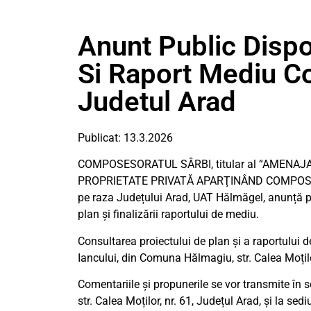
Anunt Public Dispo
Si Raport Mediu C
Judetul Arad
Publicat: 13.3.2026
COMPOSESORATUL SÂRBI, titular al “AMENAJ
PROPRIETATE PRIVATĂ APARŢINÂND COMPOSESO
pe raza Județului Arad, UAT Hălmăgel, anunță pub
plan și finalizării raportului de mediu.
Consultarea proiectului de plan și a raportului d
Iancului, din Comuna Hălmagiu, str. Calea Moților,
Comentariile și propunerile se vor transmite în 
str. Calea Moților, nr. 61, Județul Arad, și la 