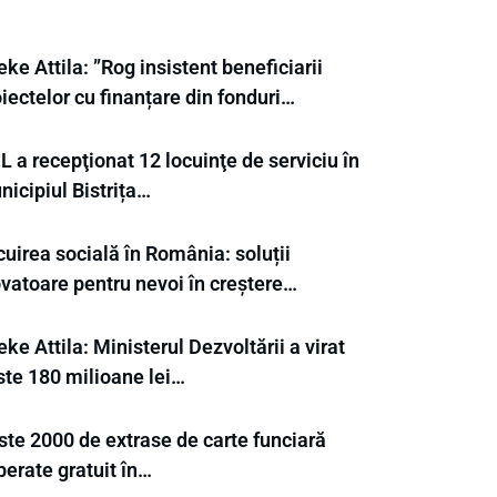
ke Attila: ”Rog insistent beneficiarii
iectelor cu finanțare din fonduri…
 a recepţionat 12 locuinţe de serviciu în
icipiul Bistrița…
uirea socială în România: soluții
ovatoare pentru nevoi în creștere…
ke Attila: Ministerul Dezvoltării a virat
ste 180 milioane lei…
ste 2000 de extrase de carte funciară
berate gratuit în…