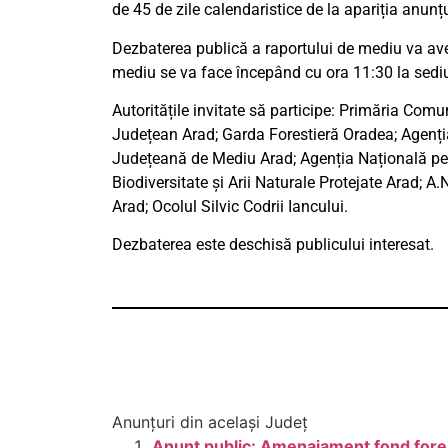
de 45 de zile calendaristice de la apariția anunțu
Dezbaterea publică a raportului de mediu va ave
mediu se va face începând cu ora 11:30 la sedi
Autoritățile invitate să participe: Primăria Co
Județean Arad; Garda Forestieră Oradea; Agenția 
Județeană de Mediu Arad; Agenția Națională pen
Biodiversitate și Arii Naturale Protejate Arad; 
Arad; Ocolul Silvic Codrii Iancului.
Dezbaterea este deschisă publicului interesat.
Anunțuri din același Județ
Anunt public: Amenajament fond forest