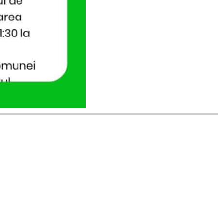
ANUNȚURI DIN JUDEȚUL TĂU