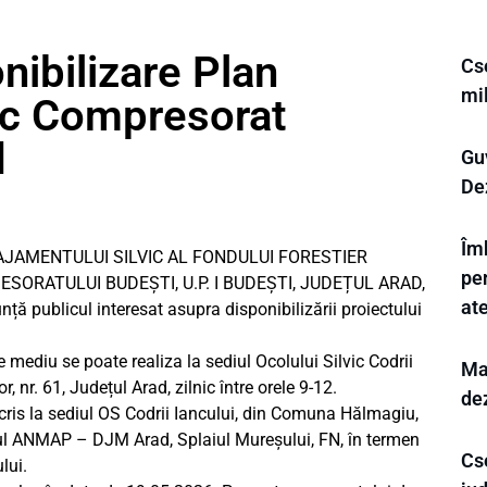
nibilizare Plan
Cs
mi
ic Compresorat
d
Gu
Dez
Îm
NAJAMENTULUI SILVIC AL FONDULUI FORESTIER
pen
ORATULUI BUDEȘTI, U.P. I BUDEȘTI, JUDEȚUL ARAD,
ate
ță publicul interesat asupra disponibilizării proiectului
e mediu se poate realiza la sediul Ocolului Silvic Codrii
Mar
 nr. 61, Județul Arad, zilnic între orele 9-12.
de
scris la sediul OS Codrii Iancului, din Comuna Hălmagiu,
sediul ANMAP – DJM Arad, Splaiul Mureșului, FN, în termen
Cse
lui.