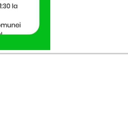
ANUNȚURI DIN JUDEȚUL TĂU
Acceptat în toate cele 41 de județe +
București