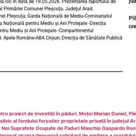
ju
a loc în data de 19.05.2026. Prezentarea raportului de
ul Primăriei Comunei Pleșcuța, Județul Arad.
munei Pleșcuța; Garda Națională de Mediu-Comisariatul
Plă
Națională pentru Mediu și Arii Protejate -Direcția
cr
tru Mediu și Arii Protejate -Compartimentul
A.N. Apele Române-ABA Crișuri; Direcția de Sănătate Publică
ru proiect de investiții în păduri, Moțoi Marian Daniel, P
vic al fondului forestier proprietate privată în județul A
i in Noi Suprafete Ocupate de Paduri Maschio Gaspardo Ro
resat asupra depunerii solicitarii de emitere a acordului