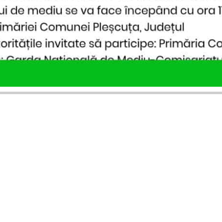
SERVICII PUBLICARE
INFORMAȚII UTILE
Publică anunț APM
Despre noi
Autorizație construire
Ultimele anunțuri publicate