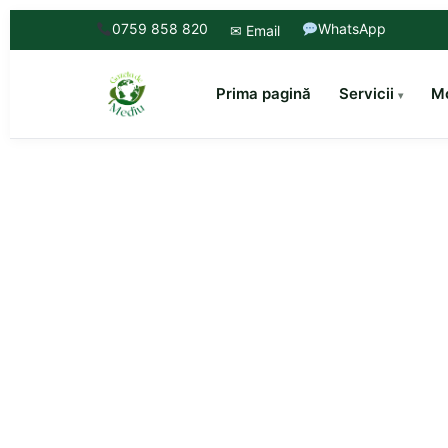
0759 858 820
WhatsApp
✉ Email
Prima pagină
Servicii
Mo