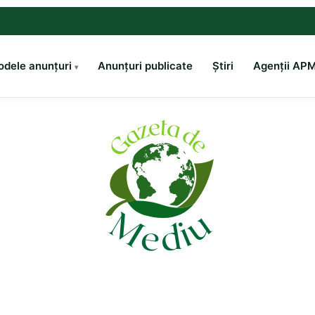
dele anunțuri
Anunțuri publicate
Știri
Agenții AP