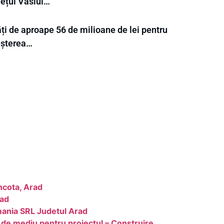
dețul Vaslui…
ți de aproape 56 de milioane de lei pentru
eșterea…
âncota, Arad
rad
mania SRL Judetul Arad
 de mediu pentru proiectul – Construire