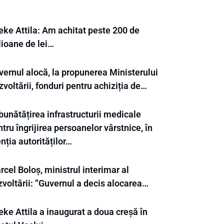
eke Attila: Am achitat peste 200 de
lioane de lei…
vernul alocă, la propunerea Ministerului
voltării, fonduri pentru achiziția de…
bunătățirea infrastructurii medicale
tru îngrijirea persoanelor vârstnice, în
nția autorităților…
cel Boloș, ministrul interimar al
zvoltării: ”Guvernul a decis alocarea…
ke Attila a inaugurat a doua creșă în