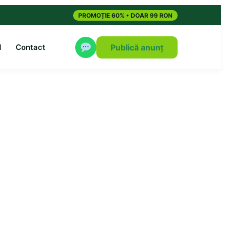
PROMOȚIE 60% • DOAR 99 RON
M
Contact
Publică anunț