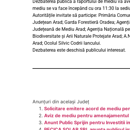
Dezbaterea publică a raportului de mediu va ave
mediu se va face începând cu ora 11:30 la sedi
Autoritățile invitate să participe: Primăria Co
Județean Arad; Garda Forestieră Oradea; Agenția 
Județeană de Mediu Arad; Agenția Națională pen
Biodiversitate și Arii Naturale Protejate Arad; 
Arad; Ocolul Silvic Codrii Iancului.
Dezbaterea este deschisă publicului interesat.
Anunțuri din același Județ
Solicitare emitere acord de mediu pent
Aviz de mediu pentru amenajamentul sil
Anunt Public Sprijin pentru Investiti
PECICA SOLAR SRL anunta publicul inte