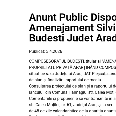
Anunt Public Dispo
Amenajament Silv
Budesti Judet Ara
Publicat: 3.4.2026
COMPOSESORATUL BUDEȘTI, titular al “AME
PROPRIETATE PRIVATĂ APARŢINÂND COMPOSES
situat pe raza Județului Arad, UAT Pleșcuța, anun
de plan și finalizării raportului de mediu.
Consultarea proiectului de plan și a raportului d
Iancului, din Comuna Hălmagiu, str. Calea Moților,
Comentariile și propunerile se vor transmite în 
str. Calea Moților, nr. 61, Județul Arad, și la 
de 48 de zile calendaristice de la apariția anunțu