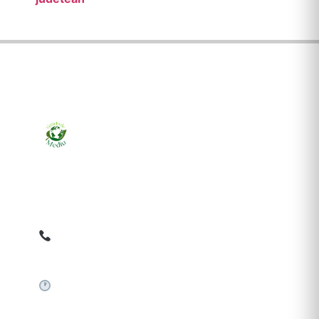
Ziarul online pentru publicarea anunțurilor obligatorii
de mediu cerute de ANMAP, APM și instituțiile
abilitate. Dovadă pe loc, acceptat în toată România.
0759 858 820
✉
gazetamediu@gmail.com
Sistem automat 24/7