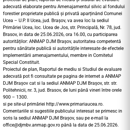
adecvată elaborate pentru Amenajamentul silvic al fondului
forestier proprietate publică și privată aparținând Comunei
Ucea – U.P. II Ucea, jud. Brașov, va avea loc la sediul
Primăriei Ucea, loc. Ucea de Jos, str. Principală, Nr. 78, jud.
Brasov, in data de 25.06.2026, ora 16.00, cu participarea
autorităților: ANMAP DJM Brașov, autoritatea competentă
pentru sănătate publică si autoritățile interesate de efectele
implementării amenajamentului, membre in Comitetul
Special Constituit.
Proiectul de plan, Raportul de mediu si Studiul de evaluare
adecvată pot fi consultate pe pagina de internet a ANMAP
DJM Brașov cat si la sediul ANMAP DJM Brașov, str. str.
Politehnicii, nr. 3, jud. Brasov, de luni până vineri între orele
900 – 1300.
si pe site-ul primăriei http://www.primariaucea.ro.
Comentariile si sugestiile publicului interesat se primesc in
scris la sediul ANMAP DJM Brașov, sau pe e-mail la
office@djmbv.anmap.gov.ro
până la data de 25.06.2026.