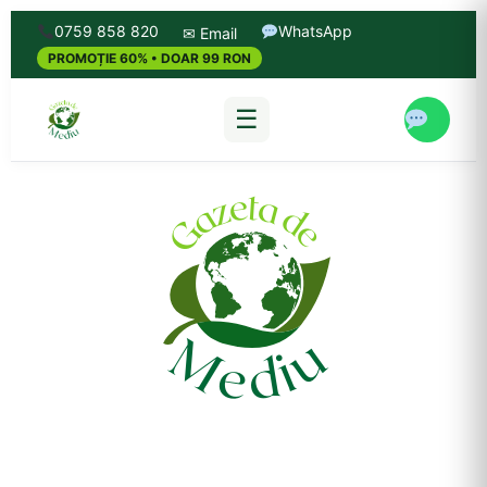
0759 858 820
WhatsApp
✉ Email
PROMOȚIE 60% • DOAR 99 RON
☰