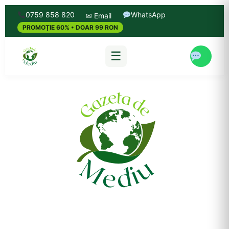
0759 858 820
WhatsApp
✉ Email
PROMOȚIE 60% • DOAR 99 RON
☰