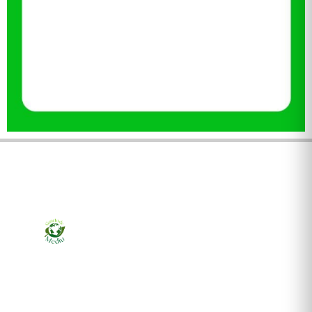
Ziarul online pentru publicarea anunțurilor obligatorii
de mediu cerute de ANMAP, APM și instituțiile
abilitate. Dovadă pe loc, acceptat în toată România.