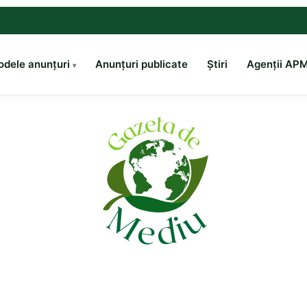
dele anunțuri
Anunțuri publicate
Știri
Agenții AP