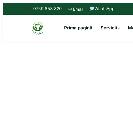
0759 858 820
WhatsApp
✉ Email
Prima pagină
Servicii
Mo