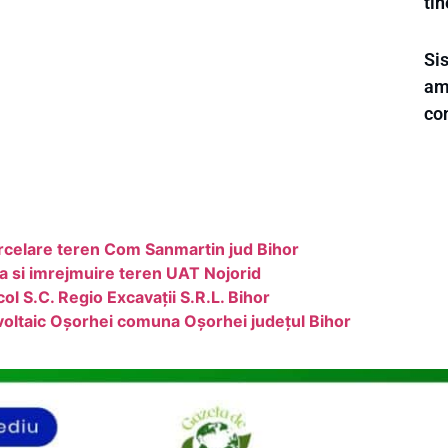
tin
Si
ame
con
arcelare teren Com Sanmartin jud Bihor
a si imrejmuire teren UAT Nojorid
l S.C. Regio Excavații S.R.L. Bihor
voltaic Oșorhei comuna Oșorhei județul Bihor