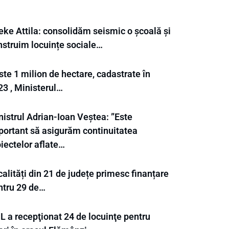
eke Attila: consolidăm seismic o școală și
nstruim locuințe sociale…
te 1 milion de hectare, cadastrate în
23 , Ministerul…
nistrul Adrian-Ioan Veștea: ”Este
portant să asigurăm continuitatea
iectelor aflate…
alități din 21 de județe primesc finanțare
ntru 29 de…
L a recepţionat 24 de locuinţe pentru