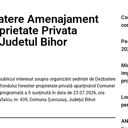
batere Amenajament
Cs
co
prietate Privata
udetul Bihor
Pes
20
Mi
im
publicul interesat asupra organizării ședinței de Dezbatere
pro
 fondului forestier proprietate privată aparţinând Comunei
programată a fi susținută în data de 23.07.2026, ora
Loc
 Vlaicu, nr. 439, Comuna Șuncuiuș, Județul Bihor.
pe
AN