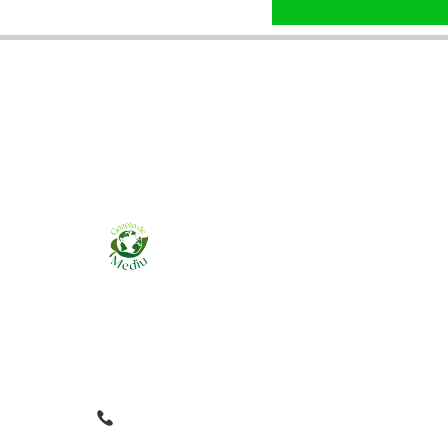
Ziarul online pentru publicarea anunțurilor
obligatorii de mediu cerute de ANMAP, APM și
instituțiile abilitate. Dovadă pe loc, acceptat în
toată România.
0759 858 820