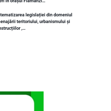
eri în orașul Flămânzi…
stematizarea legislației din domeniul
najării teritoriului, urbanismului și
strucțiilor ,…