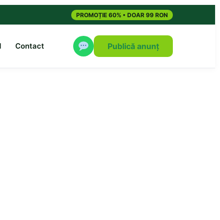
PROMOȚIE 60% • DOAR 99 RON
M
Contact
Publică anunț