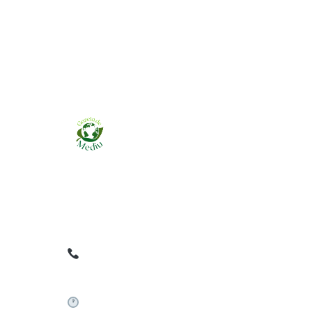
Ziarul online pentru publicarea anunțurilor
obligatorii de mediu cerute de ANMAP, APM și
instituțiile abilitate. Dovadă pe loc, acceptat în
toată România.
0759 858 820
✉
gazetamediu@gmail.com
Sistem automat 24/7