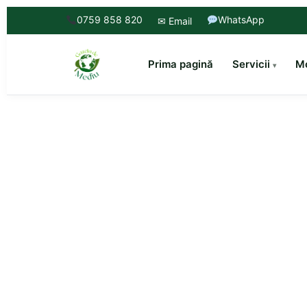
0759 858 820
WhatsApp
✉ Email
Prima pagină
Servicii
Mo