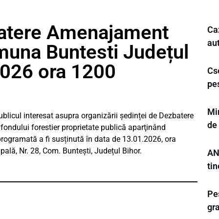
batere Amenajament
Ca
aut
muna Buntesti Județul
2026 ora 1200
Cse
pe
Mi
ublicul interesat asupra organizării ședinței de Dezbatere
de
fondului forestier proprietate publică aparţinând
programată a fi susținută în data de 13.01.2026, ora
pală, Nr. 28, Com. Buntești, Județul Bihor.
AN
ti
Pes
gra