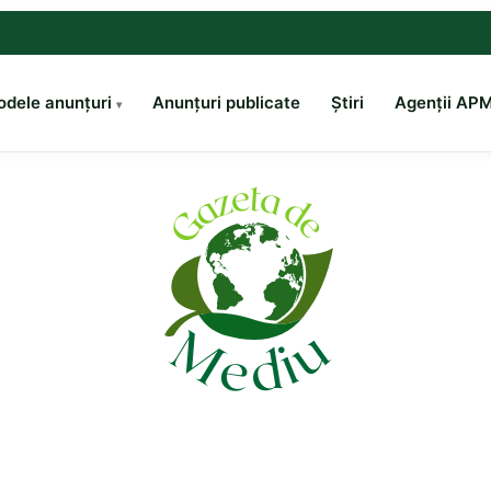
dele anunțuri
Anunțuri publicate
Știri
Agenții AP