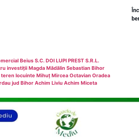
În
be
omercial Beius S.C. DOI LUPI PREST S.R.L.
ru investiții Magda Mădălin Sebastian Bihor
 teren locuinte Mihuț Mircea Octavian Oradea
ordau jud Bihor Achim Liviu Achim Miceta