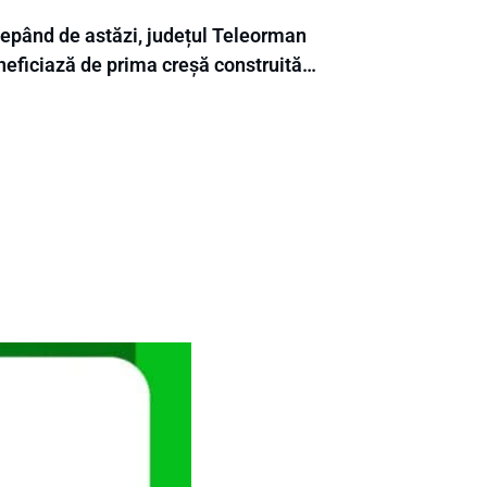
cepând de astăzi, județul Teleorman
neficiază de prima creșă construită…