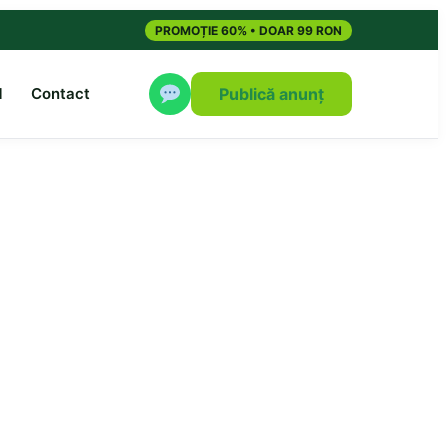
PROMOȚIE 60% • DOAR 99 RON
M
Contact
Publică anunț