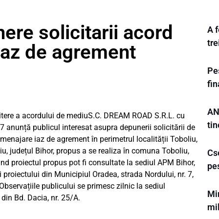
ere solicitarii acord
A f
tr
iaz de agrement
Pes
fi
AN
emitere a acordului de mediuS.C. DREAM ROAD S.R.L. cu
ti
 7 anunță publicul interesat asupra depunerii solicitării de
menajare iaz de agrement în perimetrul localității Toboliu,
iu, județul Bihor, propus a se realiza în comuna Toboliu,
Cse
vind proiectul propus pot fi consultate la sediul APM Bihor,
pe
ui proiectului din Municipiul Oradea, strada Nordului, nr. 7,
14.Observațiile publicului se primesc zilnic la sediul
Mi
din Bd. Dacia, nr. 25/A.
mil