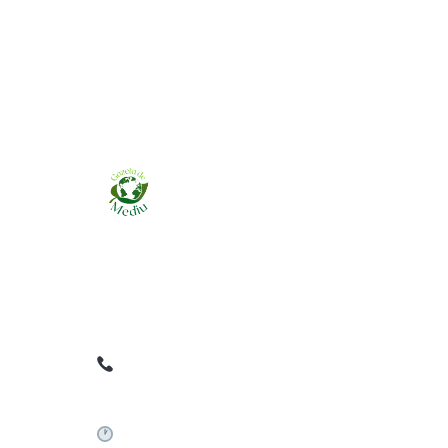
Ziarul online pentru publicarea anunțurilor
obligatorii de mediu cerute de ANMAP, APM și
instituțiile abilitate. Dovadă pe loc, acceptat în
toată România.
0759 858 820
✉
gazetamediu@gmail.com
Sistem automat 24/7