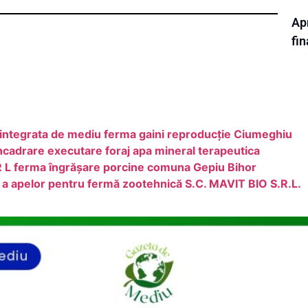
Ap
fi
a integrata de mediu ferma gaini reproducție Ciumeghiu
incadrare executare foraj apa mineral terapeutica
R L ferma îngrășare porcine comuna Gepiu Bihor
 a apelor pentru fermă zootehnică S.C. MAVIT BIO S.R.L.