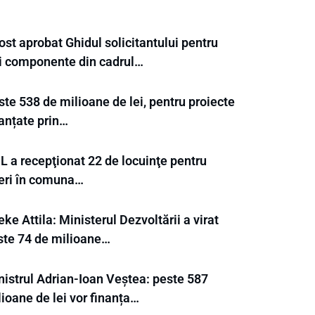
ost aprobat Ghidul solicitantului pentru
ei componente din cadrul…
te 538 de milioane de lei, pentru proiecte
nanțate prin…
L a recepţionat 22 de locuinţe pentru
neri în comuna…
ke Attila: Ministerul Dezvoltării a virat
ste 74 de milioane…
nistrul Adrian-Ioan Veștea: peste 587
ioane de lei vor finanța…