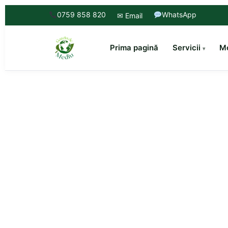
0759 858 820
WhatsApp
✉ Email
Prima pagină
Servicii
Mo