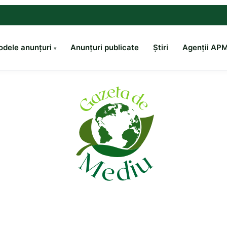
dele anunțuri
Anunțuri publicate
Știri
Agenții AP