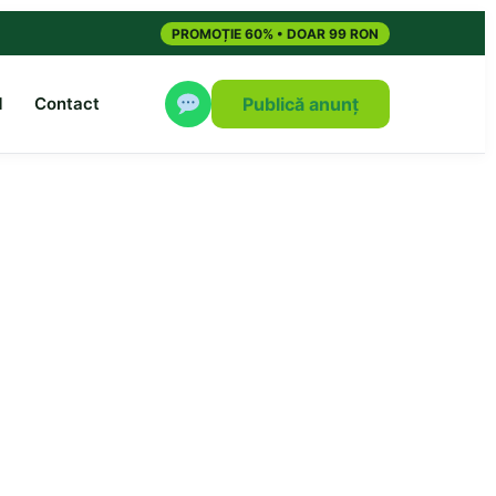
PROMOȚIE 60% • DOAR 99 RON
M
Contact
Publică anunț