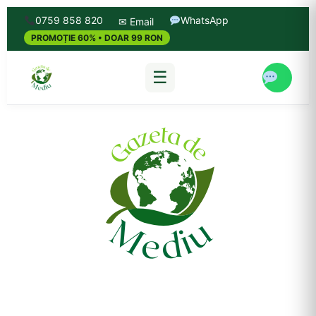
0759 858 820
WhatsApp
✉ Email
PROMOȚIE 60% • DOAR 99 RON
☰