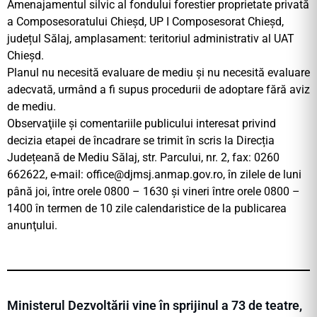
Amenajamentul silvic al fondului forestier proprietate privată
a Composesoratului Chieșd, UP I Composesorat Chieșd,
județul Sălaj, amplasament: teritoriul administrativ al UAT
Chieșd.
Planul nu necesită evaluare de mediu și nu necesită evaluare
adecvată, urmând a fi supus procedurii de adoptare fără aviz
de mediu.
Observaţiile şi comentariile publicului interesat privind
decizia etapei de încadrare se trimit în scris la Direcția
Județeană de Mediu Sălaj, str. Parcului, nr. 2, fax: 0260
662622, e-mail:
office@djmsj.anmap.gov.ro
, în zilele de luni
până joi, între orele 0800 – 1630 și vineri între orele 0800 –
1400 în termen de 10 zile calendaristice de la publicarea
anunţului.
Ministerul Dezvoltării vine în sprijinul a 73 de teatre,