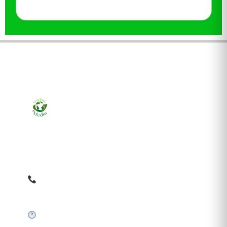
Ziarul online pentru publicarea anunțurilor obligatorii
de mediu cerute de ANMAP, APM și instituțiile
abilitate. Dovadă pe loc, acceptat în toată România.
0759 858 820
✉
gazetamediu@gmail.com
Sistem automat 24/7