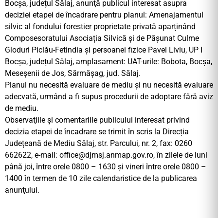
Bocșa, județul Sălaj, anunţă publicul interesat asupra
deciziei etapei de încadrare pentru planul: Amenajamentul
silvic al fondului forestier proprietate privată aparținând
Composesoratului Asociația Silvică și de Pășunat Culme
Gloduri Piclău-Fetindia și persoanei fizice Pavel Liviu, UP I
Bocșa, județul Sălaj, amplasament: UAT-urile: Bobota, Bocșa,
Meseșenii de Jos, Sărmășag, jud. Sălaj.
Planul nu necesită evaluare de mediu și nu necesită evaluare
adecvată, urmând a fi supus procedurii de adoptare fără aviz
de mediu.
Observaţiile şi comentariile publicului interesat privind
decizia etapei de încadrare se trimit în scris la Direcția
Județeană de Mediu Sălaj, str. Parcului, nr. 2, fax: 0260
662622, e-mail:
office@djmsj.anmap.gov.ro
, în zilele de luni
până joi, între orele 0800 – 1630 și vineri între orele 0800 –
1400 în termen de 10 zile calendaristice de la publicarea
anunţului.