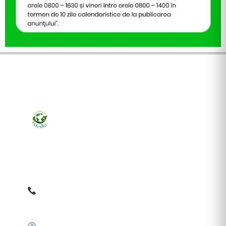
Ziarul online pentru publicarea anunțurilor obligatorii
de mediu cerute de ANMAP, APM și instituțiile
abilitate. Dovadă pe loc, acceptat în toată România.
0759 858 820
✉
gazetamediu@gmail.com
Sistem automat 24/7