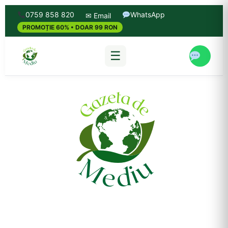
0759 858 820
WhatsApp
✉ Email
PROMOȚIE 60% • DOAR 99 RON
☰