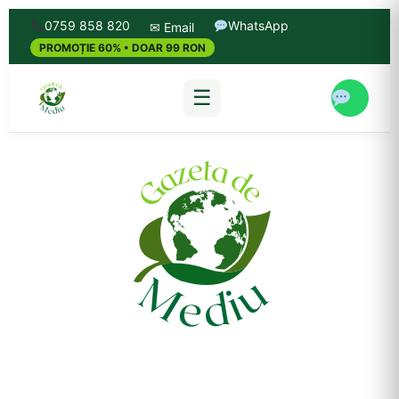
0759 858 820
WhatsApp
✉ Email
PROMOȚIE 60% • DOAR 99 RON
☰