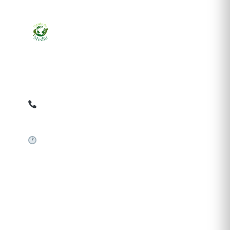
Ziarul online pentru publicarea anunțurilor obligatorii
de mediu cerute de ANMAP, APM și instituțiile
abilitate. Dovadă pe loc, acceptat în toată România.
0759 858 820
✉
gazetamediu@gmail.com
Sistem automat 24/7
SERVICII PUBLICARE
Publică anunț APM
Autorizație construire
Comunicat de presă PNRR