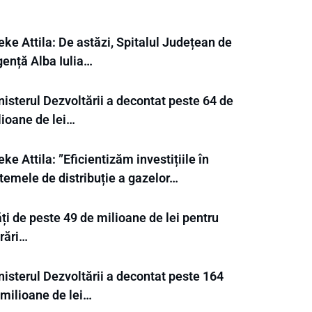
ke Attila: De astăzi, Spitalul Județean de
gență Alba Iulia…
isterul Dezvoltării a decontat peste 64 de
lioane de lei…
ke Attila: ”Eficientizăm investițiile în
temele de distribuție a gazelor…
ți de peste 49 de milioane de lei pentru
rări…
nisterul Dezvoltării a decontat peste 164
 milioane de lei…