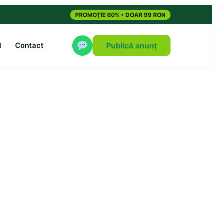
PROMOȚIE 60% • DOAR 99 RON
M
Contact
Publică anunț