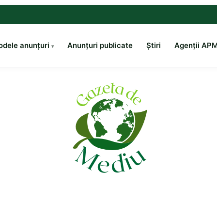
dele anunțuri
Anunțuri publicate
Știri
Agenții AP