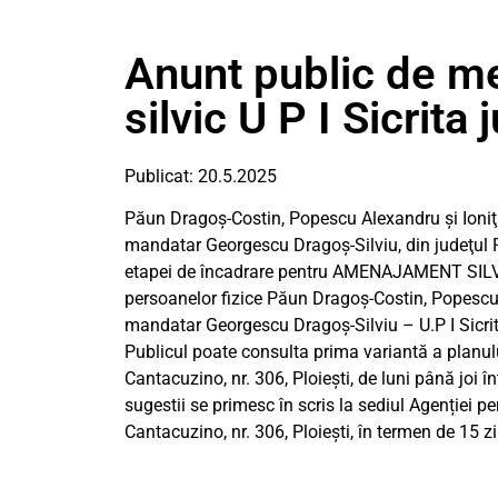
Anunt public de 
silvic U P I Sicrita
Publicat: 20.5.2025
Păun Dragoş-Costin, Popescu Alexandru şi Ioniţă
mandatar Georgescu Dragoş-Silviu, din judeţul P
etapei de încadrare pentru AMENAJAMENT SILVIC 
persoanelor fizice Păun Dragoş-Costin, Popescu A
mandatar Georgescu Dragoş-Silviu – U.P I Sicrita
Publicul poate consulta prima variantă a planul
Cantacuzino, nr. 306, Ploieşti, de luni până joi în
sugestii se primesc în scris la sediul Agenției 
Cantacuzino, nr. 306, Ploieşti, în termen de 15 zi