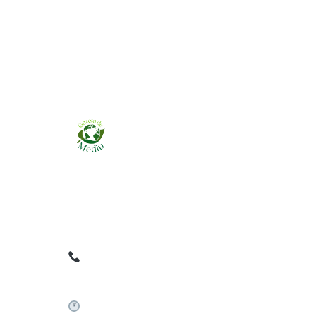
Ziarul online pentru publicarea anunțurilor
obligatorii de mediu cerute de ANMAP, APM și
instituțiile abilitate. Dovadă pe loc, acceptat în
toată România.
0759 858 820
✉
gazetamediu@gmail.com
Sistem automat 24/7