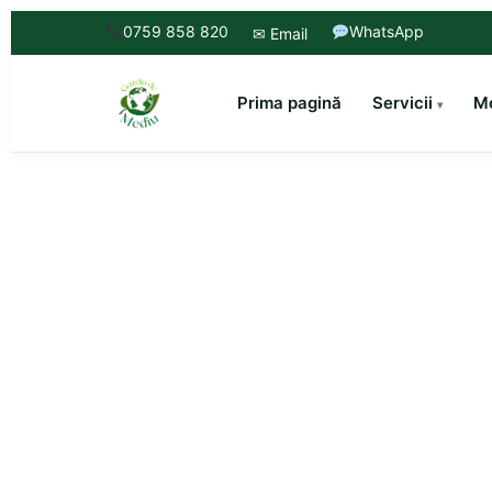
0759 858 820
WhatsApp
✉ Email
Prima pagină
Servicii
Mo