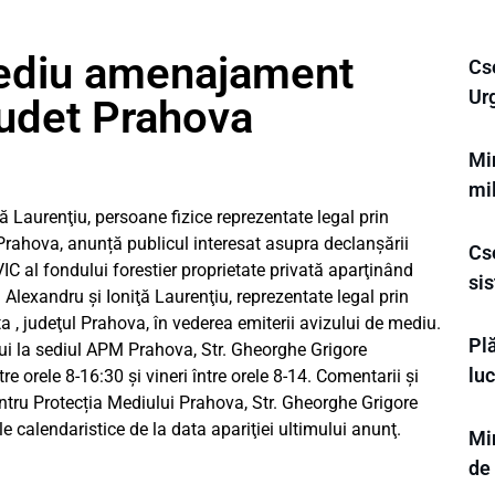
mediu amenajament
Cse
Ur
 judet Prahova
Min
mi
 Laurenţiu, persoane fizice reprezentate legal prin
rahova, anunță publicul interesat asupra declanșării
Cse
al fondului forestier proprietate privată aparţinând
sis
lexandru şi Ioniţă Laurenţiu, reprezentate legal prin
 , judeţul Prahova, în vederea emiterii avizului de mediu.
Plă
ui la sediul APM Prahova, Str. Gheorghe Grigore
luc
tre orele 8-16:30 și vineri între orele 8-14. Comentarii şi
pentru Protecția Mediului Prahova, Str. Gheorghe Grigore
le calendaristice de la data apariţiei ultimului anunţ.
Mi
de