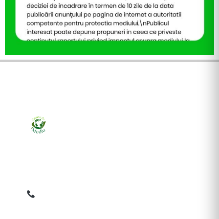
Ziarul online pentru publicarea anunțurilor obligatorii
de mediu cerute de ANMAP, APM și instituțiile
abilitate. Dovadă pe loc, acceptat în toată România.
0759 858 820
✉
gazetamediu@gmail.com