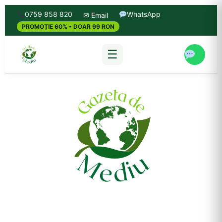
0759 858 820
WhatsApp
✉ Email
PROMOȚIE 60% • DOAR 99 RON
☰