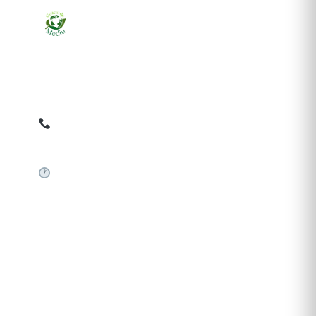
Ziarul online pentru publicarea anunțurilor obligatorii
de mediu cerute de ANMAP, APM și instituțiile
abilitate. Dovadă pe loc, acceptat în toată România.
0759 858 820
✉
gazetamediu@gmail.com
Sistem automat 24/7
SERVICII PUBLICARE
Publică anunț APM
Autorizație construire
Comunicat de presă PNRR
Pași publicare anunț