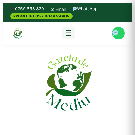
0759 858 820
WhatsApp
✉ Email
PROMOȚIE 60% • DOAR 99 RON
☰