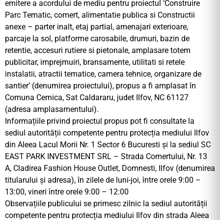
emitere a acordului de mediu pentru proiectul ‘Construire
Parc Tematic, comert, alimentatie publica si Constructii
anexe – parter inalt, etaj partial, amenajari exterioare,
parcaje la sol, platforme carosabile, drumuri, bazin de
retentie, accesuri rutiere si pietonale, amplasare totem
publicitar, imprejmuiri, bransamente, utilitati si retele
instalatii, atractii tematice, camera tehnice, organizare de
santier’ (denumirea proiectului), propus a fi amplasat în
Comuna Cernica, Sat Caldararu, judet Ilfov, NC 61127
(adresa amplasamentului).
Informațiile privind proiectul propus pot fi consultate la
sediul autorității competente pentru protecția mediului Ilfov
din Aleea Lacul Morii Nr. 1 Sector 6 Bucuresti și la sediul SC
EAST PARK INVESTMENT SRL – Strada Comertului, Nr. 13
A, Cladirea Fashion House Outlet, Domnesti, Ilfov (denumirea
titularului și adresa), în zilele de luni-joi, între orele 9:00 –
13:00, vineri între orele 9:00 – 12:00
Observațiile publicului se primesc zilnic la sediul autorității
competente pentru protecția mediului Ilfov din strada Aleea