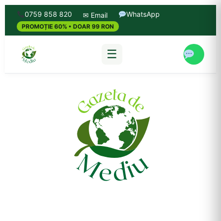
0759 858 820
WhatsApp
✉ Email
PROMOȚIE 60% • DOAR 99 RON
☰