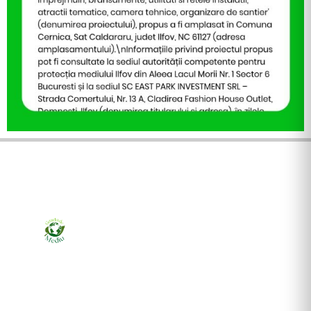
Ziarul online pentru publicarea anunțurilor obligatorii
de mediu cerute de ANMAP, APM și instituțiile
abilitate. Dovadă pe loc, acceptat în toată România.