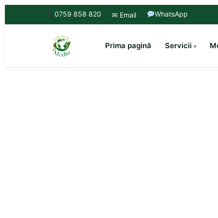
0759 858 820
WhatsApp
✉ Email
Prima pagină
Servicii
Mo