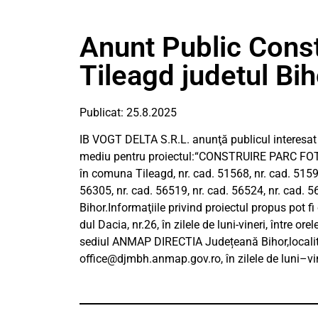
Anunt Public Const
Tileagd judetul Bih
Publicat: 25.8.2025
IB VOGT DELTA S.R.L. anunţă publicul interesat 
mediu pentru proiectul:“CONSTRUIRE PARC FOT
în comuna Tileagd, nr. cad. 51568, nr. cad. 51595
56305, nr. cad. 56519, nr. cad. 56524, nr. cad. 5
Bihor.Informaţiile privind proiectul propus pot 
dul Dacia, nr.26, în zilele de luni-vineri, între or
sediul ANMAP DIRECTIA Județeană Bihor,localita
office@djmbh.anmap.gov.ro
, în zilele de luni–vi