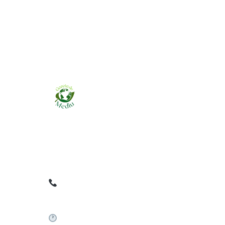
Ziarul online pentru publicarea anunțurilor
obligatorii de mediu cerute de ANMAP, APM și
instituțiile abilitate. Dovadă pe loc, acceptat în
toată România.
0759 858 820
✉
gazetamediu@gmail.com
Sistem automat 24/7