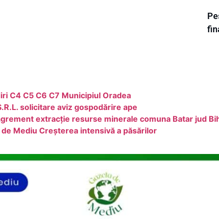
Pes
fi
ădiri C4 C5 C6 C7 Municipiul Oradea
R.L. solicitare aviz gospodărire ape
grement extracție resurse minerale comuna Batar jud Bi
e de Mediu Creșterea intensivă a păsărilor