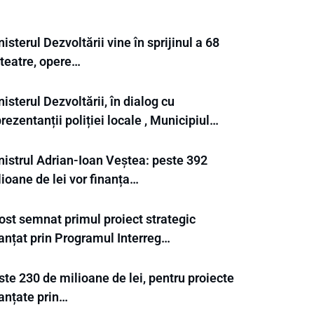
isterul Dezvoltării vine în sprijinul a 68
 teatre, opere…
isterul Dezvoltării, în dialog cu
rezentanții poliției locale , Municipiul…
nistrul Adrian-Ioan Veștea: peste 392
ioane de lei vor finanța…
ost semnat primul proiect strategic
nanțat prin Programul Interreg…
te 230 de milioane de lei, pentru proiecte
nanțate prin…