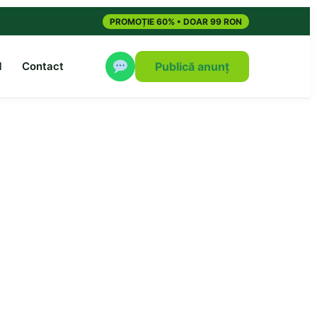
PROMOȚIE 60% • DOAR 99 RON
M
Contact
Publică anunț