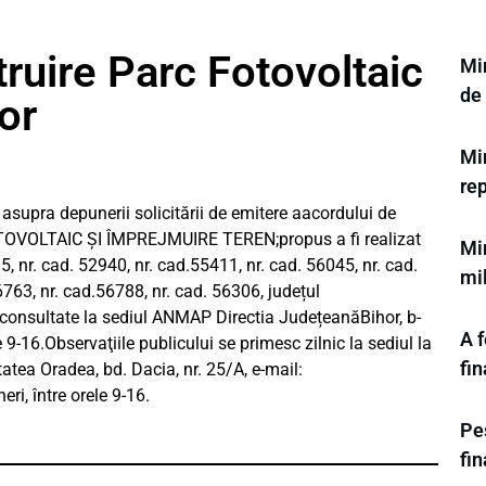
ruire Parc Fotovoltaic
Min
de
or
Min
rep
asupra depunerii solicitării de emitere aacordului de
OVOLTAIC ȘI ÎMPREJMUIRE TEREN;propus a fi realizat
Mi
, nr. cad. 52940, nr. cad.55411, nr. cad. 56045, nr. cad.
mil
6763, nr. cad.56788, nr. cad. 56306, județul
fi consultate la sediul ANMAP Directia JudețeanăBihor, b-
A f
ele 9-16.Observaţiile publicului se primesc zilnic la sediul la
fi
tea Oradea, bd. Dacia, nr. 25/A, e-mail:
neri, între orele 9-16.
Pes
fi