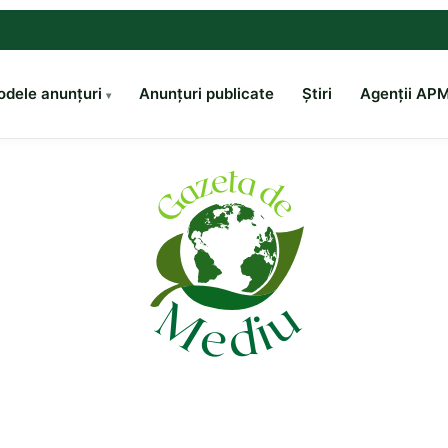
dele anunțuri
Anunțuri publicate
Știri
Agenții AP