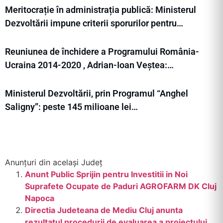
Meritocrație în administrația publică: Ministerul
Dezvoltării impune criterii sporurilor pentru…
Reuniunea de închidere a Programului România-
Ucraina 2014-2020 , Adrian-Ioan Veștea:…
Ministerul Dezvoltării, prin Programul “Anghel
Saligny”: peste 145 milioane lei…
Anunțuri din același Județ
Anunt Public Sprijin pentru Investitii in Noi
Suprafete Ocupate de Paduri AGROFARM DK Cluj
Napoca
Directia Judeteana de Mediu Cluj anunta
rezultatul procedurii de evaluarea a proiectului