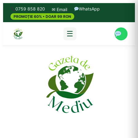
0759 858 820
WhatsApp
✉ Email
PROMOȚIE 60% • DOAR 99 RON
☰