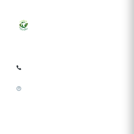
Ziarul online pentru publicarea anunțurilor obligatorii
de mediu cerute de ANMAP, APM și instituțiile
abilitate. Dovadă pe loc, acceptat în toată România.
0759 858 820
✉
gazetamediu@gmail.com
Sistem automat 24/7
SERVICII PUBLICARE
Publică anunț APM
Autorizație construire