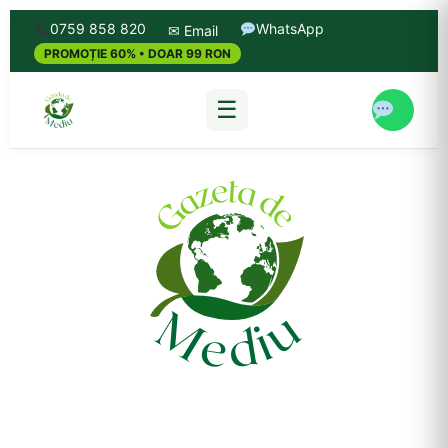
0759 858 820
WhatsApp
✉ Email
PROMOȚIE 60% • DOAR 99 RON
☰