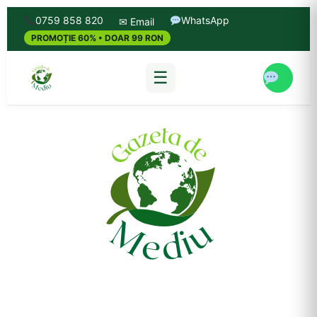
0759 858 820
WhatsApp
✉ Email
PROMOȚIE 60% • DOAR 99 RON
☰