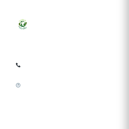
Ziarul online pentru publicarea anunțurilor obligatorii
de mediu cerute de ANMAP, APM și instituțiile
abilitate. Dovadă pe loc, acceptat în toată România.
0759 858 820
✉
gazetamediu@gmail.com
Sistem automat 24/7
SERVICII PUBLICARE
Publică anunț APM
Autorizație construire