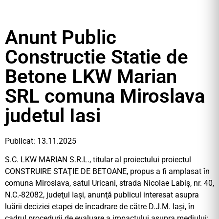
Anunt Public
Constructie Statie de
Betone LKW Marian
SRL comuna Miroslava
judetul Iasi
Publicat: 13.11.2025
S.C. LKW MARIAN S.R.L., titular al proiectului proiectul
CONSTRUIRE STAŢIE DE BETOANE, propus a fi amplasat în
comuna Miroslava, satul Uricani, strada Nicolae Labiş, nr. 40,
N.C.-82082, judeţul Iaşi, anunţă publicul interesat asupra
luării deciziei etapei de încadrare de către D.J.M. Iaşi, în
cadrul procedurii de evaluare a impactului asupra mediului: