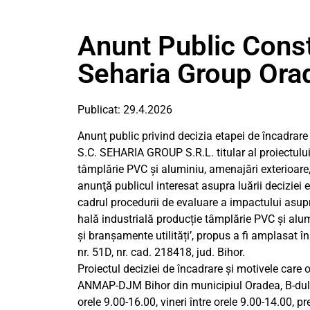
Anunt Public Const
Seharia Group Orad
Publicat: 29.4.2026
Anunţ public privind decizia etapei de încadrare
S.C. SEHARIA GROUP S.R.L. titular al proiectului
tâmplărie PVC și aluminiu, amenajări exterioare, 
anunţă publicul interesat asupra luării deciziei 
cadrul procedurii de evaluare a impactului asupr
hală industrială producție tâmplărie PVC și alum
și branșamente utilități’, propus a fi amplasat î
nr. 51D, nr. cad. 218418, jud. Bihor.
Proiectul deciziei de încadrare şi motivele care
ANMAP-DJM Bihor din municipiul Oradea, B-dul Daci
orele 9.00-16.00, vineri între orele 9.00-14.00, 