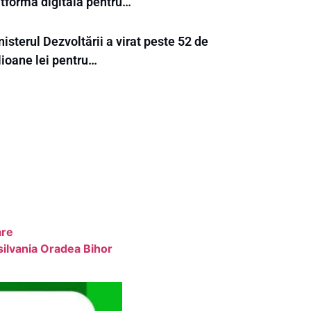
atformă digitală pentru…
isterul Dezvoltării a virat peste 52 de
lioane lei pentru…
are
ilvania Oradea Bihor