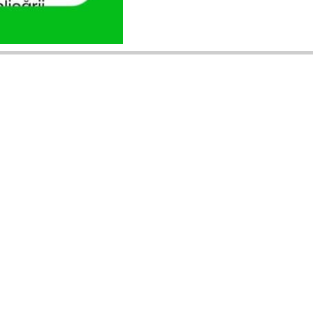
ANUNȚURI DIN JUDEȚUL TĂU
Acceptat în toate cele 41 de județe +
București
Bihor
Ilfov
Timiș
Arad
Iași
Cluj
Constanța
Brașov
Maramureș
Suceava
Sibiu
Prahova
Alba
Vrancea
Dâmbovița
Buzău