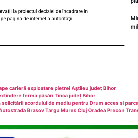
pl
vaţii la proiectul deciziei de încadrare în
Min
pe pagina de internet a autorităţii
mi
ape carieră exploatare pietrei Aștileu județ Bihor
xtindere ferma păsări Tinca județ Bihor
licitării acordului de mediu pentru Drum acces și parc
 Autostrada Brasov Targu Mures Cluj Oradea Precon Trans