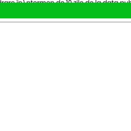
SERVICII PUBLICARE
INFORMAȚII UTILE
Publică anunț APM
Despre noi
Autorizație construire
Ultimele anunțuri publicate
Comunicat de presă PNRR
Buletin informativ
Pași publicare anunț
Blog & ghiduri
Descarcă model anunț
Lista Agenții APM