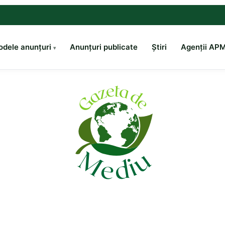
dele anunțuri
Anunțuri publicate
Știri
Agenții AP