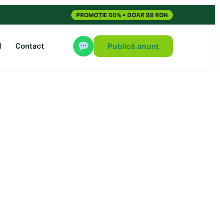
PROMOȚIE 60% • DOAR 99 RON
M
Contact
Publică anunț