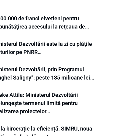
00.000 de franci elvețieni pentru
bunătăţirea accesului la reţeaua de…
isterul Dezvoltării este la zi cu plățile
cturilor pe PNRR…
isterul Dezvoltării, prin Programul
nghel Saligny”: peste 135 milioane lei…
ke Attila: Ministerul Dezvoltării
elungește termenul limită pentru
alizarea proiectelor…
la birocrație la eficiență: SIMRU, noua