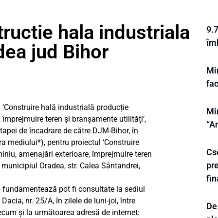
ructie hala industriala
9.7
îm
ea jud Bihor
Min
fa
 ‘Construire hală industrială producție
Min
împrejmuire teren și branșamente utilități’,
“A
etapei de încadrare de către DJM-Bihor, în
a mediului*), pentru proiectul ‘Construire
Cse
iniu, amenajări exterioare, împrejmuire teren
pr
n municipiul Oradea, str. Calea Sântandrei,
fin
 o fundamentează pot fi consultate la sediul
a, nr. 25/A, în zilele de luni-joi, între
De 
precum şi la următoarea adresă de internet: