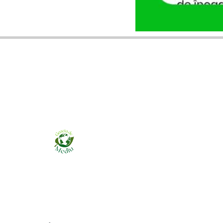
Ziarul online pentru publicarea anunțurilor
obligatorii de mediu cerute de ANMAP, APM și
instituțiile abilitate. Dovadă pe loc, acceptat în
toată România.