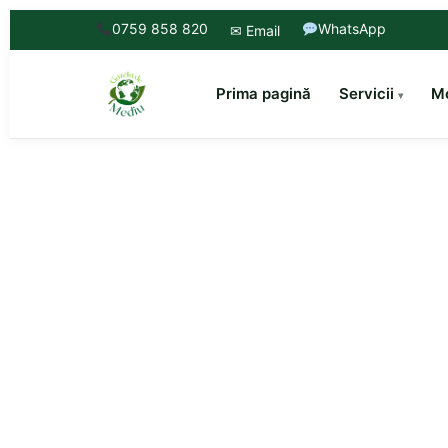
0759 858 820
WhatsApp
✉ Email
Prima pagină
Servicii
Mo