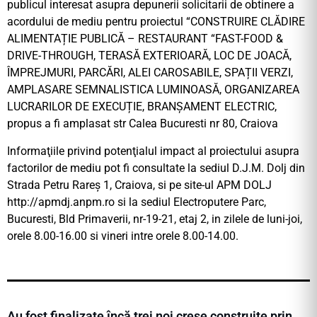
publicul interesat asupra depunerii solicitarii de obtinere a
acordului de mediu pentru proiectul “CONSTRUIRE CLĂDIRE
ALIMENTAȚIE PUBLICĂ – RESTAURANT “FAST-FOOD &
DRIVE-THROUGH, TERASĂ EXTERIOARĂ, LOC DE JOACĂ,
ÎMPREJMURI, PARCĂRI, ALEI CAROSABILE, SPAȚII VERZI,
AMPLASARE SEMNALISTICA LUMINOASĂ, ORGANIZAREA
LUCRARILOR DE EXECUȚIE, BRANȘAMENT ELECTRIC,
propus a fi amplasat str Calea Bucuresti nr 80, Craiova
Informaţiile privind potenţialul impact al proiectului asupra
factorilor de mediu pot fi consultate la sediul D.J.M. Dolj din
Strada Petru Rareș 1, Craiova, si pe site-ul APM DOLJ
http://apmdj.anpm.ro si la sediul Electroputere Parc,
Bucuresti, Bld Primaverii, nr-19-21, etaj 2, in zilele de luni-joi,
orele 8.00-16.00 si vineri intre orele 8.00-14.00.
Au fost finalizate încă trei noi creșe construite prin