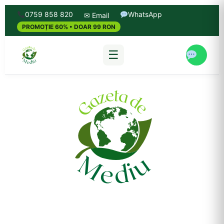
0759 858 820
WhatsApp
✉ Email
PROMOȚIE 60% • DOAR 99 RON
☰