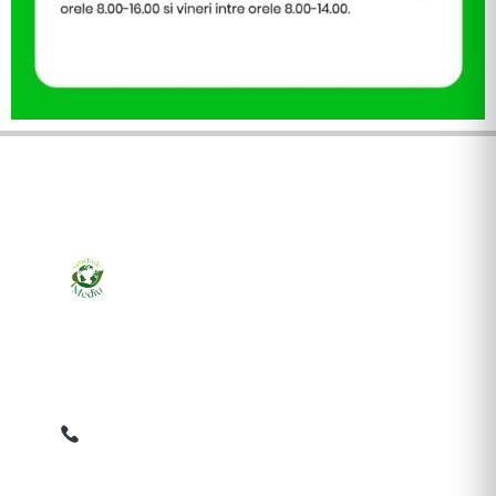
Ziarul online pentru publicarea anunțurilor obligatorii
de mediu cerute de ANMAP, APM și instituțiile
abilitate. Dovadă pe loc, acceptat în toată România.
0759 858 820
✉
gazetamediu@gmail.com