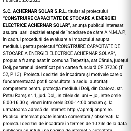
Publicat: 2.6.2025
S.C. ACHERNAR SOLAR S.R.L
. titular al proiectului
“CONSTRUIRE CAPACITATE DE STOCARE A ENERGIEI
ELECTRICE ACHERNAR SOLAR”
, anunță publicul interesat
asupra luării deciziei etapei de încadrare de către A.N.M.A.P.,
în cadrul procedurii de evaluare a impactului asupra
mediului, pentru proiectul “CONSTRUIRE CAPACITATE DE
STOCARE A ENERGIEI ELECTRICE ACHERNAR SOLAR”,
propus a fi amplasat în comuna Terpezița, sat Căruia, județul
Dolj, pe terenul identificat prin cartea funciară CF 37236 (T
52, P 13). Proiectul deciziei de încadrare și motivele care o
fundamentează pot fi consultate la sediul autorității
competente pentru protecția mediului Dolj, din Craiova, str.
Petru Rareș nr. 1, jud. Dolj, in zilele de luni – joi, intre orele
8:00-16:30 și vineri între orele 8:00-14:00 precum și la
următoarea adresă de internet: http://apmdj.anpm.ro.
Publicul interesat poate înainta comentarii / observații la
proiectul deciziei de încadrare în termen de 10 zile de la data
publicării anunțului pe pagina de internet a autorității