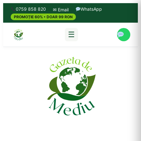
0759 858 820
WhatsApp
✉ Email
PROMOȚIE 60% • DOAR 99 RON
☰