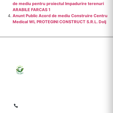
de mediu pentru proiectul Impadurire terenuri
ARABILE FARCAS 1
Anunt Public Acord de mediu Construire Centru
Medical WL PROTEGINI CONSTRUCT S.R.L. Dolj
Ziarul online pentru publicarea anunțurilor obligatorii
de mediu cerute de ANMAP, APM și instituțiile
abilitate. Dovadă pe loc, acceptat în toată România.
0759 858 820