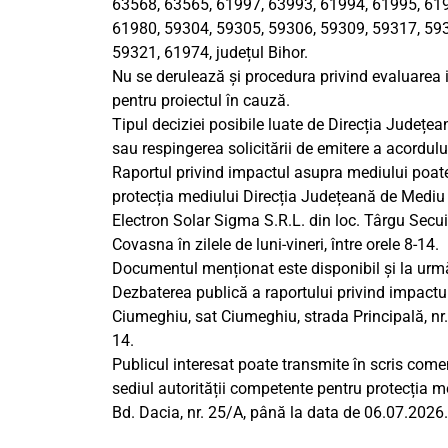
63568, 63565, 61997, 63993, 61994, 61995, 619
61980, 59304, 59305, 59306, 59309, 59317, 593
59321, 61974, județul Bihor.
Nu se derulează şi procedura privind evaluarea i
pentru proiectul în cauză.
Tipul deciziei posibile luate de Direcția Județe
sau respingerea solicitării de emitere a acordul
Raportul privind impactul asupra mediului poate 
protecția mediului Direcția Județeană de Mediu B
Electron Solar Sigma S.R.L. din loc. Târgu Secui
Covasna în zilele de luni-vineri, între orele 8-14.
Documentul menționat este disponibil și la urm
Dezbaterea publică a raportului privind impact
Ciumeghiu, sat Ciumeghiu, strada Principală, nr. 
14.
Publicul interesat poate transmite în scris come
sediul autorității competente pentru protecția m
Bd. Dacia, nr. 25/A, până la data de 06.07.2026.