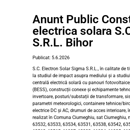
Anunt Public Const
electrica solara S.
S.R.L. Bihor
Publicat: 5.6.2026
S.C. Electron Solar Sigma S.R.L., în calitate de 
la studiul de impact asupra mediului și a studiu
centrală electrică solară cu panouri fotovoltaice,
(BESS), construcții conexe și echipamente tehnol
invertoare, posturi/substații de transformare, 
parametri meteorologici, containere tehnice/birour
electrice DC și AC, drumuri de acces interioare, 
realizat în Comuna Ciumeghiu, sat Ciumeghiu, n
63532, 63533, 63534, 63531, 63538, 63542, 635