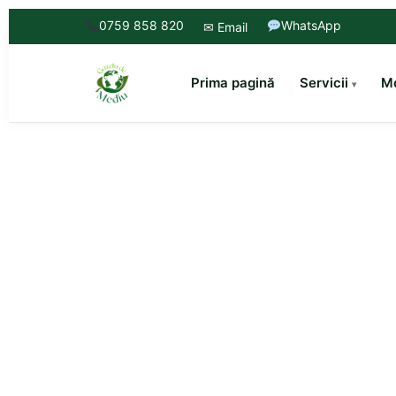
0759 858 820
WhatsApp
✉ Email
Prima pagină
Servicii
Mo