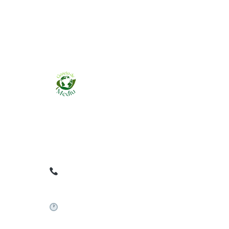
Ziarul online pentru publicarea anunțurilor
obligatorii de mediu cerute de ANMAP, APM și
instituțiile abilitate. Dovadă pe loc, acceptat în
toată România.
0759 858 820
✉
gazetamediu@gmail.com
Sistem automat 24/7