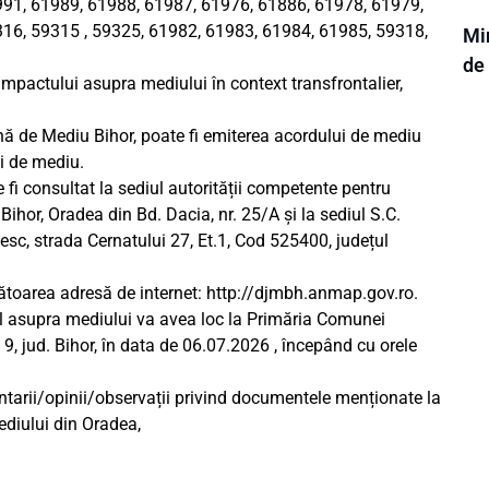
91, 61989, 61988, 61987, 61976, 61886, 61978, 61979,
16, 59315 , 59325, 61982, 61983, 61984, 61985, 59318,
Min
de
mpactului asupra mediului în context transfrontalier,
ană de Mediu Bihor, poate fi emiterea acordului de mediu
ui de mediu.
fi consultat la sediul autorității competente pentru
ihor, Oradea din Bd. Dacia, nr. 25/A și la sediul S.C.
esc, strada Cernatului 27, Et.1, Cod 525400, județul
ătoarea adresă de internet: http://djmbh.anmap.gov.ro.
ul asupra mediului va avea loc la Primăria Comunei
9, jud. Bihor, în data de 06.07.2026 , începând cu orele
ntarii/opinii/observații privind documentele menționate la
ediului din Oradea,