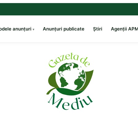
dele anunțuri
Anunțuri publicate
Știri
Agenții AP