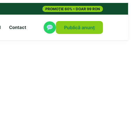
PROMOȚIE 60% • DOAR 99 RON
M
Contact
Publică anunț