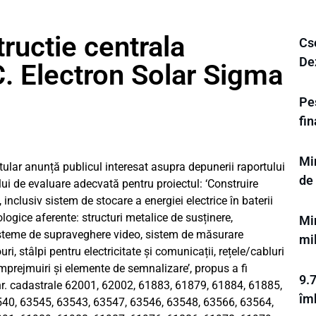
ructie centrala
Cse
Dez
C. Electron Solar Sigma
Pe
fi
Mi
titular anunță publicul interesat asupra depunerii raportului
de
lui de evaluare adecvată pentru proiectul: ‘Construire
 inclusiv sistem de stocare a energiei electrice în baterii
ogice aferente: structuri metalice de susținere,
Mi
sisteme de supraveghere video, sistem de măsurare
mi
i, stâlpi pentru electricitate și comunicații, rețele/cabluri
împrejmuiri și elemente de semnalizare’, propus a fi
9.7
r. cadastrale 62001, 62002, 61883, 61879, 61884, 61885,
îm
40, 63545, 63543, 63547, 63546, 63548, 63566, 63564,