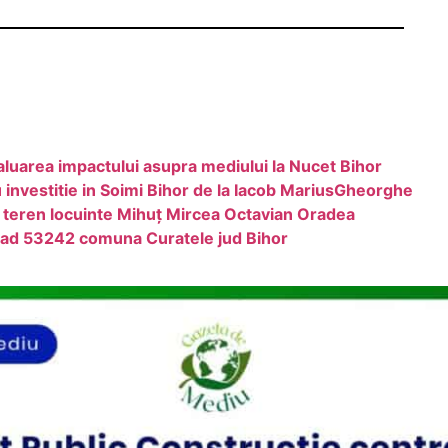
aluarea impactului asupra mediului la Nucet Bihor
u investitie in Soimi Bihor de la Iacob MariusGheorghe
 teren locuinte Mihuț Mircea Octavian Oradea
 cad 53242 comuna Curatele jud Bihor