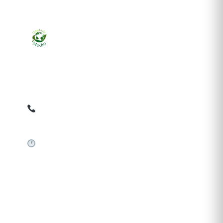
Ziarul online pentru publicarea anunțurilor obligatorii
de mediu cerute de ANMAP, APM și instituțiile
abilitate. Dovadă pe loc, acceptat în toată România.
0759 858 820
✉
gazetamediu@gmail.com
Sistem automat 24/7
SERVICII PUBLICARE
Publică anunț APM
Autorizație construire