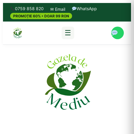
0759 858 820
WhatsApp
✉ Email
PROMOȚIE 60% • DOAR 99 RON
☰