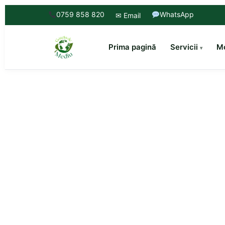
0759 858 820
WhatsApp
✉ Email
Prima pagină
Servicii
Mo