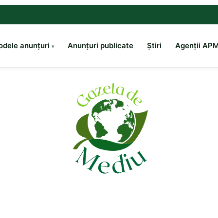
dele anunțuri
Anunțuri publicate
Știri
Agenții AP