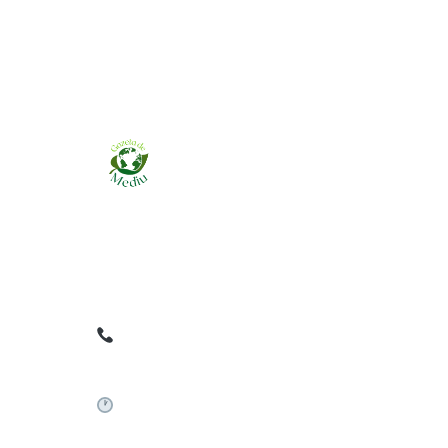
Ziarul online pentru publicarea anunțurilor
obligatorii de mediu cerute de ANMAP, APM și
instituțiile abilitate. Dovadă pe loc, acceptat în
toată România.
0759 858 820
✉
gazetamediu@gmail.com
Sistem automat 24/7