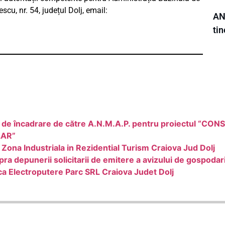
cu, nr. 54, județul Dolj, email:
AN
tin
apei de încadrare de către A.N.M.A.P. pentru proiectul 
LAR”
Zona Industriala in Rezidential Turism Craiova Jud Dolj
ra depunerii solicitarii de emitere a avizului de gospodar
ca Electroputere Parc SRL Craiova Judet Dolj