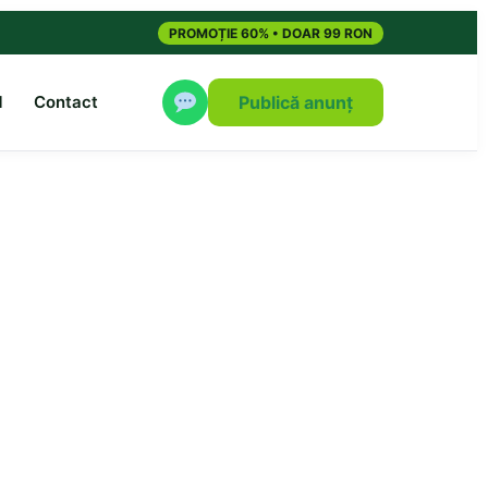
PROMOȚIE 60% • DOAR 99 RON
M
Contact
Publică anunț