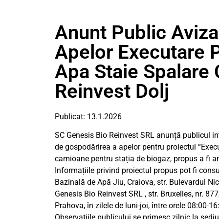
Anunt Public Aviz
Apelor Executare P
Apa Staie Spalare
Reinvest Dolj
Publicat: 13.1.2026
SC Genesis Bio Reinvest SRL anunță publicul inte
de gospodărirea a apelor pentru proiectul “Execu
camioane pentru stația de biogaz, propus a fi a
Informațiile privind proiectul propus pot fi cons
Bazinală de Apă Jiu, Craiova, str. Bulevardul Nic
Genesis Bio Reinvest SRL , str. Bruxelles, nr. 877A,
Prahova, în zilele de luni-joi, între orele 08:00-16
Observațiile publicului se primesc zilnic la sed