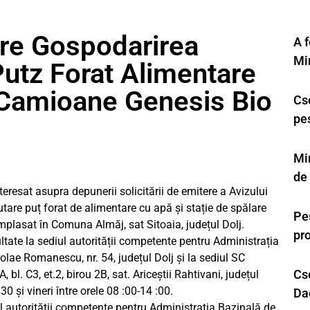
are Gospodarirea
A f
Mi
utz Forat Alimentare
 Camioane Genesis Bio
Cse
pe
Mi
de
resat asupra depunerii solicitării de emitere a Avizului
tare puț forat de alimentare cu apă și stație de spălare
Pes
mplasat în Comuna Almăj, sat Sitoaia, județul Dolj.
pr
ultate la sediul autorității competente pentru Administrația
olae Romanescu, nr. 54, județul Dolj și la sediul SC
Cs
 bl. C3, et.2, birou 2B, sat. Ariceștii Rahtivani, județul
:30 și vineri între orele 08 :00-14 :00.
Dac
iul autorității competente pentru Administrația Bazinală de